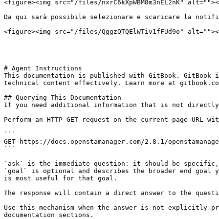
<figure><img src="/files/nxrC6kXpWBM8m3nEL2nK" alt=""><
Da qui sarà possibile selezionare e scaricare la notifi
<figure><img src="/files/QggzQTQElWTiv1fFUd9o" alt=""><
---

# Agent Instructions

This documentation is published with GitBook. GitBook i
technical content effectively. Learn more at gitbook.co
## Querying This Documentation

If you need additional information that is not directly
Perform an HTTP GET request on the current page URL wit
```

GET https://docs.openstamanager.com/2.8.1/openstamanage
```

`ask` is the immediate question: it should be specific,
`goal` is optional and describes the broader end goal y
is most useful for that goal.

The response will contain a direct answer to the questi
Use this mechanism when the answer is not explicitly pr