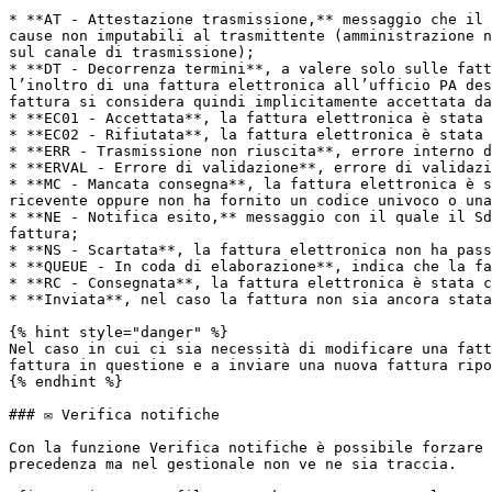
* **AT - Attestazione trasmissione,** messaggio che il 
cause non imputabili al trasmittente (amministrazione n
sul canale di trasmissione);

* **DT - Decorrenza termini**, a valere solo sulle fatt
l’inoltro di una fattura elettronica all’ufficio PA des
fattura si considera quindi implicitamente accettata da
* **EC01 - Accettata**, la fattura elettronica è stata 
* **EC02 - Rifiutata**, la fattura elettronica è stata 
* **ERR - Trasmissione non riuscita**, errore interno d
* **ERVAL - Errore di validazione**, errore di validazi
* **MC - Mancata consegna**, la fattura elettronica è s
ricevente oppure non ha fornito un codice univoco o una
* **NE - Notifica esito,** messaggio con il quale il Sd
fattura;

* **NS - Scartata**, la fattura elettronica non ha pass
* **QUEUE - In coda di elaborazione**, indica che la fa
* **RC - Consegnata**, la fattura elettronica è stata c
* **Inviata**, nel caso la fattura non sia ancora stata
{% hint style="danger" %}

Nel caso in cui ci sia necessità di modificare una fatt
fattura in questione e a inviare una nuova fattura ripo
{% endhint %}

### ✉️ Verifica notifiche

Con la funzione Verifica notifiche è possibile forzare 
precedenza ma nel gestionale non ve ne sia traccia.
