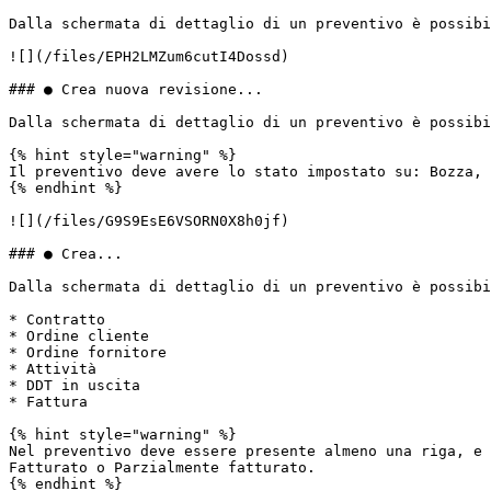
Dalla schermata di dettaglio di un preventivo è possibi
![](/files/EPH2LMZum6cutI4Dossd)

### ● Crea nuova revisione...

Dalla schermata di dettaglio di un preventivo è possibi
{% hint style="warning" %}

Il preventivo deve avere lo stato impostato su: Bozza, 
{% endhint %}

![](/files/G9S9EsE6VSORN0X8h0jf)

### ● Crea...

Dalla schermata di dettaglio di un preventivo è possibi
* Contratto

* Ordine cliente

* Ordine fornitore

* Attività

* DDT in uscita

* Fattura

{% hint style="warning" %}

Nel preventivo deve essere presente almeno una riga, e 
Fatturato o Parzialmente fatturato.

{% endhint %}
