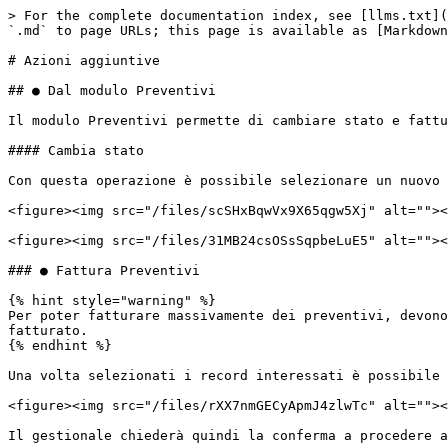
> For the complete documentation index, see [llms.txt](
`.md` to page URLs; this page is available as [Markdown
# Azioni aggiuntive

## ● Dal modulo Preventivi

Il modulo Preventivi permette di cambiare stato e fattu
#### Cambia stato

Con questa operazione è possibile selezionare un nuovo 
<figure><img src="/files/scSHxBqwVx9X65qgw5Xj" alt=""><
<figure><img src="/files/31MB24csOSsSqpbeLuE5" alt=""><
### ● Fattura Preventivi

{% hint style="warning" %}

Per poter fatturare massivamente dei preventivi, devono
fatturato.

{% endhint %}

Una volta selezionati i record interessati è possibile 
<figure><img src="/files/rXX7nmGECyApmJ4zlwTc" alt=""><
Il gestionale chiederà quindi la conferma a procedere a