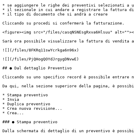
* se aggiungere le righe dei preventivi selezionati a u
* il sezionale in cui andare a registrare la fattura di
* il tipo di documento che si andrà a creare

Cliccando su procedi si confermerà la fatturazione.

<figure><img src="/files/casqNSNEsgRxva6Hlsuu" alt=""><
Sarà ora possibile visualizzare la fattura di vendita a
![](/files/8FKRq11swYcrkga6n96x)

![](/files/PjQHogQOYdJrgygDNvwE)

## ● Dal dettaglio Preventivo

Cliccando su uno specifico record è possibile entrare n
Da qui, nella sezione superiore della pagina, è possibi
* Stampa preventivo

* Invia

* Duplica preventivo

* Crea nuova revisione...

* Crea...

### ● Stampa preventivo

Dalla schermata di dettaglio di un preventivo è possibi