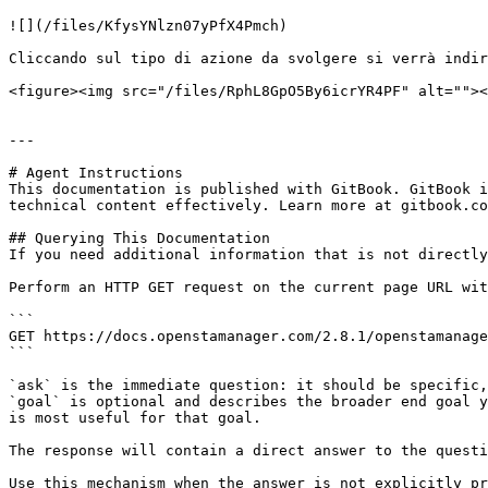
![](/files/KfysYNlzn07yPfX4Pmch)

Cliccando sul tipo di azione da svolgere si verrà indir
<figure><img src="/files/RphL8GpO5By6icrYR4PF" alt=""><
---

# Agent Instructions

This documentation is published with GitBook. GitBook i
technical content effectively. Learn more at gitbook.co
## Querying This Documentation

If you need additional information that is not directly
Perform an HTTP GET request on the current page URL wit
```

GET https://docs.openstamanager.com/2.8.1/openstamanage
```

`ask` is the immediate question: it should be specific,
`goal` is optional and describes the broader end goal y
is most useful for that goal.

The response will contain a direct answer to the questi
Use this mechanism when the answer is not explicitly pr