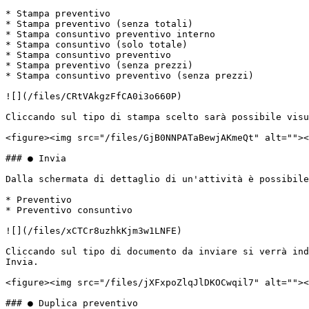
* Stampa preventivo

* Stampa preventivo (senza totali)

* Stampa consuntivo preventivo interno

* Stampa consuntivo (solo totale)

* Stampa consuntivo preventivo

* Stampa preventivo (senza prezzi)

* Stampa consuntivo preventivo (senza prezzi)

![](/files/CRtVAkgzFfCA0i3o660P)

Cliccando sul tipo di stampa scelto sarà possibile visu
<figure><img src="/files/GjB0NNPATaBewjAKmeQt" alt=""><
### ● Invia

Dalla schermata di dettaglio di un'attività è possibile
* Preventivo

* Preventivo consuntivo

![](/files/xCTCr8uzhkKjm3w1LNFE)

Cliccando sul tipo di documento da inviare si verrà ind
Invia.

<figure><img src="/files/jXFxpoZlqJlDKOCwqil7" alt=""><
### ● Duplica preventivo
