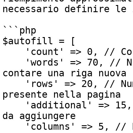
necessario definire le 
```php

$autofill = [

    'count' => 0, // Conteggio delle righe

    'words' => 70, // Numero di parolo dopo cui 
contare una riga nuova

    'rows' => 20, // Numero di righe massimo 
presente nella pagina

    'additional' => 15, // Numero di righe massimo 
da aggiungere

    'columns' => 5, // Numero di colonne della 