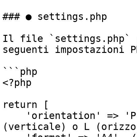
### ● settings.php

Il file `settings.php` 
seguenti impostazioni P
```php

<?php

return [

    'orientation' => 'P', // Orientamento: P 
(verticale) o L (orizzo