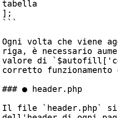
tabella

];

```

Ogni volta che viene ag
riga, è necessario aume
valore di `$autofill['c
corretto funzionamento 
### ● header.php

Il file `header.php` si
dell'header di ogni pag