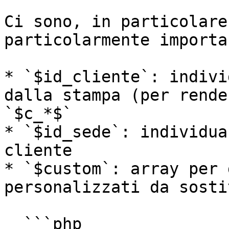
Ci sono, in particolare
particolarmente importan
* `$id_cliente`: indivi
dalla stampa (per rende
`$c_*$`

* `$id_sede`: individua
cliente

* `$custom`: array per 
personalizzati da sosti
  ```php
