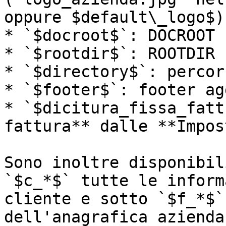
oppure $default\_logo$)

* `$docroot$`: DOCROOT

* `$rootdir$`: ROOTDIR

* `$directory$`: percor
* `$footer$`: footer ag
* `$dicitura_fissa_fatt
fattura** dalle **Impos
Sono inoltre disponibil
`$c_*$` tutte le inform
cliente e sotto `$f_*$`
dell'anagrafica azienda.