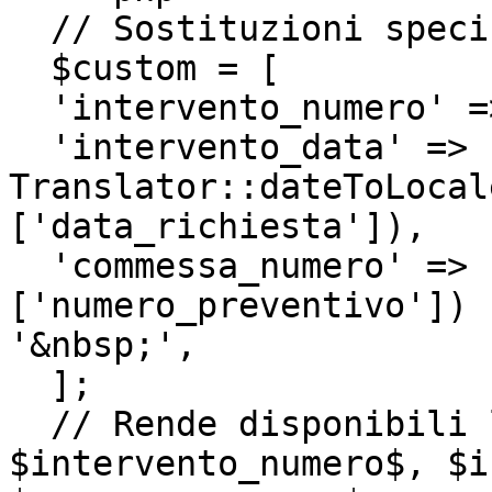
  // Sostituzioni specifiche

  $custom = [

  'intervento_numero' => $records[0]['codice'],

  'intervento_data' => 
Translator::dateToLocal
['data_richiesta']),

  'commessa_numero' => !empty($records[0]
['numero_preventivo']) 
'&nbsp;',

  ];

  // Rende disponibili le variabili aggiuntive: 
$intervento_numero$, $i