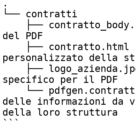
.

└── contratti

    ├── contratto_body.html - Struttura di base 
del PDF

    ├── contratto.html - Contenitore 
personalizzato della st
    ├── logo_azienda.jpg - Logo dell'azienda 
specifico per il PDF

    └── pdfgen.contratti.php - Individuazione 
delle informazioni da v
della loro struttura

```
