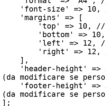
    'format' => 'A4', // Formato della pagina

    'font-size' => 10, // Dimensione dei font

    'margins' => [

        'top' => 10, // Margine superiore

        'bottom' => 10, // Margine inferiore

        'left' => 12, // Margine sinistro

        'right' => 12, // Margine destro

    ],

    'header-height' => 35, // Altezza dell'header 
(da modificare se perso
    'footer-height' => 5, // Altezza del footer 
(da modificare se perso
];
