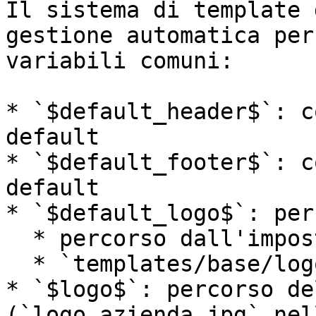
Il sistema di template 
gestione automatica per
variabili comuni:

* `$default_header$`: c
default

* `$default_footer$`: c
default

* `$default_logo$`: per
  * percorso dall'impostazione **Logo stampe**

  * `templates/base/logo_azienda.jpg`

* `$logo$`: percorso de
(`logo_azienda.jpg` nel