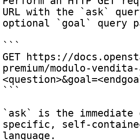
Perform an HTTP GET req
URL with the `ask` quer
optional `goal` query p
```

GET https://docs.openst
premium/modulo-vendita-
<question>&goal=<endgoal
```

`ask` is the immediate 
specific, self-containe
language.
