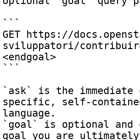
optional `goal` query p
```

GET https://docs.openst
sviluppatori/contribuir
<endgoal>

```

`ask` is the immediate 
specific, self-containe
language.

`goal` is optional and 
goal you are ultimately