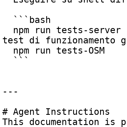
  ```bash

  npm run tests-server    # Avvia i server per i 
test di funzionamento g
  npm run tests-OSM       # Avvia i test

  ```

---

# Agent Instructions

This documentation is p