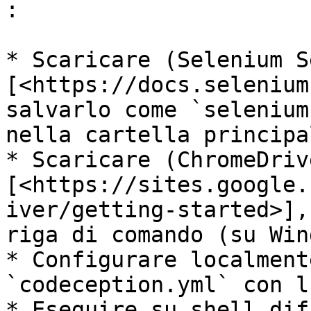
:

* Scaricare (Selenium S
[<https://docs.selenium
salvarlo come `selenium
nella cartella principal
* Scaricare (ChromeDriv
[<https://sites.google.
iver/getting-started>],
riga di comando (su Win
* Configurare localment
`codeception.yml` con l
* Eseguire su shell dif