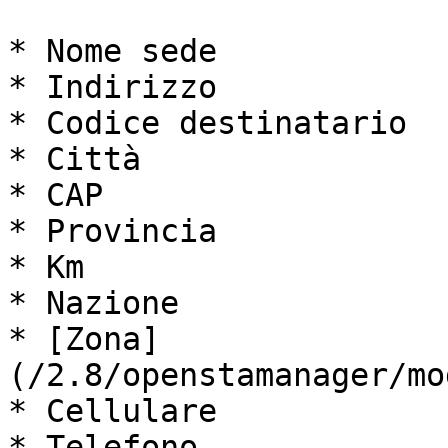
* Nome sede

* Indirizzo

* Codice destinatario

* Città

* CAP

* Provincia

* Km

* Nazione

* [Zona]
(/2.8/openstamanager/mo
* Cellulare

* Telefono
