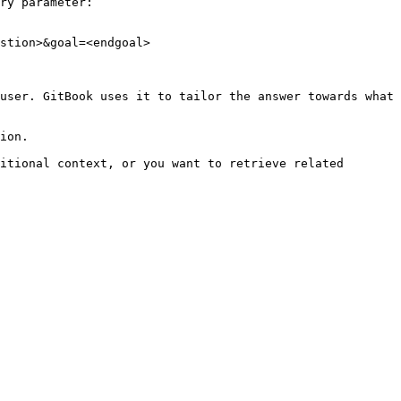
ry parameter:

stion>&goal=<endgoal>

user. GitBook uses it to tailor the answer towards what 
ion.

itional context, or you want to retrieve related 