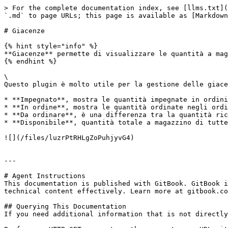
> For the complete documentation index, see [llms.txt](
`.md` to page URLs; this page is available as [Markdown
# Giacenze

{% hint style="info" %}

**Giacenze** permette di visualizzare le quantità a mag
{% endhint %}

\

Questo plugin è molto utile per la gestione delle giace
* **Impegnato**, mostra le quantità impegnate in ordini
* **In ordine**, mostra le quantità ordinate negli ordi
* **Da ordinare**, è una differenza tra la quantità ric
* **Disponibile**, quantità totale a magazzino di tutte
![](/files/luzrPtRHLgZoPuhjyvG4)

---

# Agent Instructions

This documentation is published with GitBook. GitBook i
technical content effectively. Learn more at gitbook.co
## Querying This Documentation

If you need additional information that is not directly