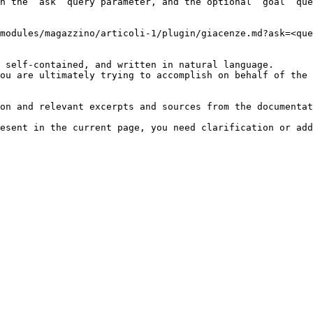
h the `ask` query parameter, and the optional `goal` que
modules/magazzino/articoli-1/plugin/giacenze.md?ask=<que
 self-contained, and written in natural language.

ou are ultimately trying to accomplish on behalf of the 
on and relevant excerpts and sources from the documentat
esent in the current page, you need clarification or add