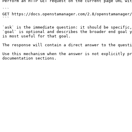
Perform an HTTP GET request on the current page URL wit
```

GET https://docs.openstamanager.com/2.8/openstamanager/
```

`ask` is the immediate question: it should be specific,
`goal` is optional and describes the broader end goal y
is most useful for that goal.

The response will contain a direct answer to the questi
Use this mechanism when the answer is not explicitly pr