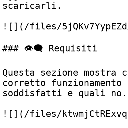
scaricarli.

![](/files/5jQKv7YypEZd
### 👁️‍🗨️ Requisiti

Questa sezione mostra c
corretto funzionamento 
soddisfatti e quali no.

![](/files/ktwmjCtRExvq