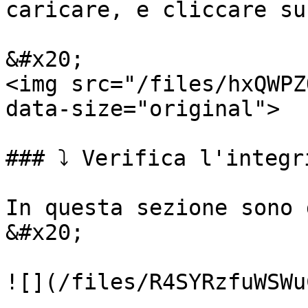
caricare, e cliccare su
&#x20;                                                      
<img src="/files/hxQWPZ
data-size="original">

### ⤵️ Verifica l'integr
In questa sezione sono disponibili tre opzioni:  
&#x20;

![](/files/R4SYRzfuWSWu