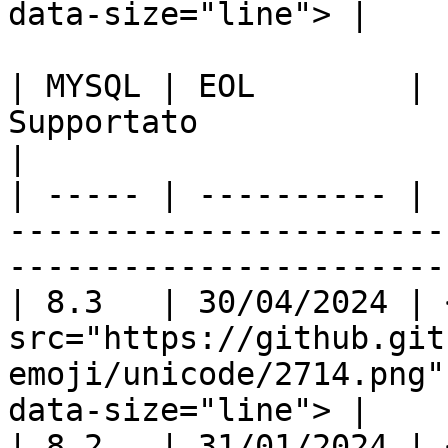
data-size="line"> |

| MYSQL | EOL        |                                                        
Supportato                                                       
|

| ----- | ---------- | 
-----------------------
-----------------------
| 8.3   | 30/04/2024 | <
src="https://github.git
emoji/unicode/2714.png"
data-size="line"> |

| 8.2   | 31/01/2024 | <