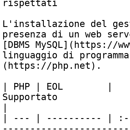
rispettati

L'installazione del ges
presenza di un web serv
[DBMS MySQL](https://ww
linguaggio di programma
(https://php.net).

| PHP | EOL        |                                                        
Supportato                                                       
|

| --- | ---------- | :-
-----------------------