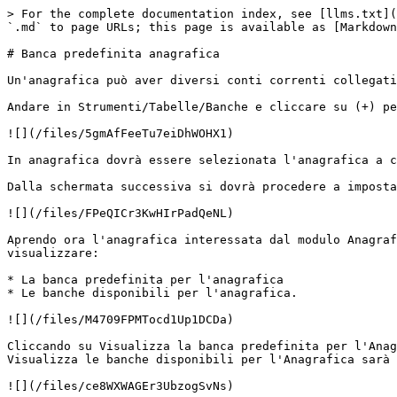
> For the complete documentation index, see [llms.txt](
`.md` to page URLs; this page is available as [Markdown
# Banca predefinita anagrafica

Un'anagrafica può aver diversi conti correnti collegati
Andare in Strumenti/Tabelle/Banche e cliccare su (+) pe
![](/files/5gmAfFeeTu7eiDhWOHX1)

In anagrafica dovrà essere selezionata l'anagrafica a c
Dalla schermata successiva si dovrà procedere a imposta
![](/files/FPeQICr3KwHIrPadQeNL)

Aprendo ora l'anagrafica interessata dal modulo Anagraf
visualizzare:

* La banca predefinita per l'anagrafica

* Le banche disponibili per l'anagrafica.

![](/files/M4709FPMTocd1Up1DCDa)

Cliccando su Visualizza la banca predefinita per l'Anag
Visualizza le banche disponibili per l'Anagrafica sarà 
![](/files/ce8WXWAGEr3UbzogSvNs)
