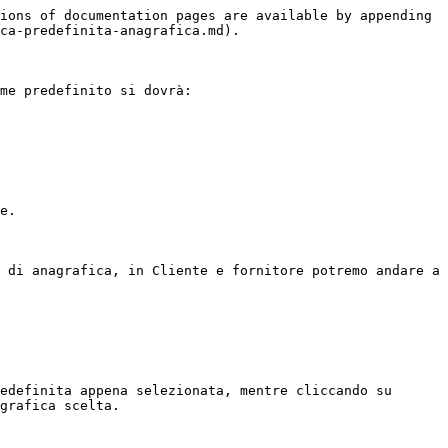
ions of documentation pages are available by appending 
ca-predefinita-anagrafica.md).

me predefinito si dovrà:

e.

 di anagrafica, in Cliente e fornitore potremo andare a 
edefinita appena selezionata, mentre cliccando su 
grafica scelta.
