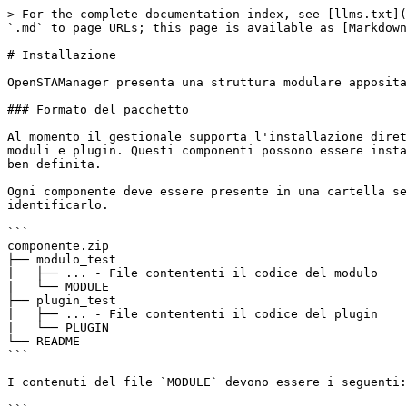
> For the complete documentation index, see [llms.txt](
`.md` to page URLs; this page is available as [Markdown
# Installazione

OpenSTAManager presenta una struttura modulare apposita
### Formato del pacchetto

Al momento il gestionale supporta l'installazione diret
moduli e plugin. Questi componenti possono essere insta
ben definita.

Ogni componente deve essere presente in una cartella se
identificarlo.

```

componente.zip

├── modulo_test

|   ├── ... - File contententi il codice del modulo

|   └── MODULE

├── plugin_test

|   ├── ... - File contententi il codice del plugin

|   └── PLUGIN

└── README

```

I contenuti del file `MODULE` devono essere i seguenti:
