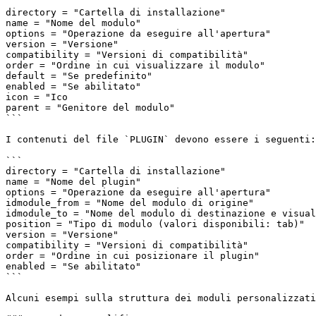
```

directory = "Cartella di installazione"

name = "Nome del modulo"

options = "Operazione da eseguire all'apertura"

version = "Versione"

compatibility = "Versioni di compatibilità"

order = "Ordine in cui visualizzare il modulo"

default = "Se predefinito"

enabled = "Se abilitato"

icon = "Ico

parent = "Genitore del modulo"

```

I contenuti del file `PLUGIN` devono essere i seguenti:

```

directory = "Cartella di installazione"

name = "Nome del plugin"

options = "Operazione da eseguire all'apertura"

idmodule_from = "Nome del modulo di origine"

idmodule_to = "Nome del modulo di destinazione e visual
position = "Tipo di modulo (valori disponibili: tab)"

version = "Versione"

compatibility = "Versioni di compatibilità"

order = "Ordine in cui posizionare il plugin"

enabled = "Se abilitato"

```

Alcuni esempi sulla struttura dei moduli personalizzati