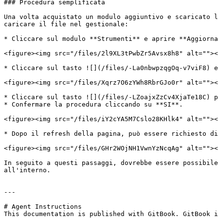
### Procedura semplificata

Una volta acquistato un modulo aggiuntivo e scaricato l
caricare il file nel gestionale:

* Cliccare sul modulo **Strumenti** e aprire **Aggiorna
<figure><img src="/files/2l9XL3tPwbZr5Avsx8h8" alt=""><
* Cliccare sul tasto ![](/files/-La0nbwpzqgOq-v7viF8) e
<figure><img src="/files/Xqrz7O6zYWh8RbrGJo0r" alt=""><
* Cliccare sul tasto ![](/files/-LZoajxZzCv4XjaTe18C) p
* Confermare la procedura cliccando su **SI**.

<figure><img src="/files/iY2cYA5M7Cslo28KHlk4" alt=""><
* Dopo il refresh della pagina, può essere richiesto di
<figure><img src="/files/GHr2WOjNH1VwnYzNcqAg" alt=""><
In seguito a questi passaggi, dovrebbe essere possibile
all'interno.

---

# Agent Instructions

This documentation is published with GitBook. GitBook i