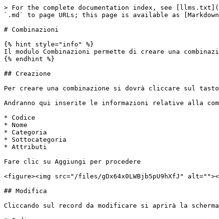
> For the complete documentation index, see [llms.txt](
`.md` to page URLs; this page is available as [Markdown
# Combinazioni

{% hint style="info" %}

Il modulo Combinazioni permette di creare una combinazi
{% endhint %}

## Creazione

Per creare una combinazione si dovrà cliccare sul tasto
Andranno qui inserite le informazioni relative alla com
* Codice

* Nome

* Categoria

* Sottocategoria

* Attributi

Fare clic su Aggiungi per procedere

<figure><img src="/files/gDx64x0LWBjb5pU9hXfJ" alt=""><
## Modifica

Cliccando sul record da modificare si aprirà la scherma