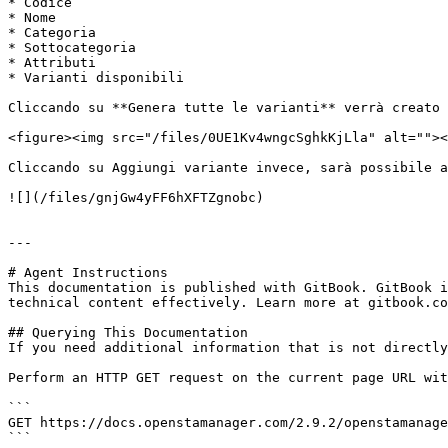
* Codice

* Nome

* Categoria

* Sottocategoria

* Attributi

* Varianti disponibili

Cliccando su **Genera tutte le varianti** verrà creato 
<figure><img src="/files/0UE1Kv4wngcSghkKjLla" alt=""><
Cliccando su Aggiungi variante invece, sarà possibile a
![](/files/gnjGw4yFF6hXFTZgnobc)

---

# Agent Instructions

This documentation is published with GitBook. GitBook i
technical content effectively. Learn more at gitbook.co
## Querying This Documentation

If you need additional information that is not directly
Perform an HTTP GET request on the current page URL wit
```

GET https://docs.openstamanager.com/2.9.2/openstamanage
```
