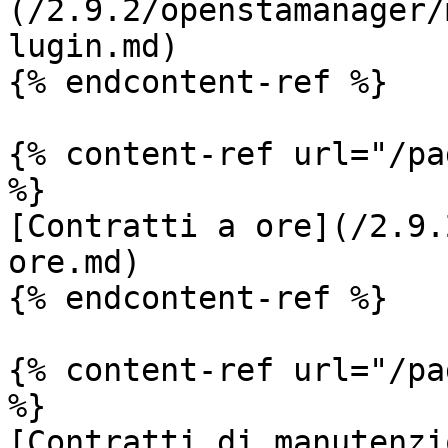
(/2.9.2/openstamanager/
lugin.md)

{% endcontent-ref %}

{% content-ref url="/pa
%}

[Contratti a ore](/2.9.
ore.md)

{% endcontent-ref %}

{% content-ref url="/pa
%}

[Contratti di manutenzi