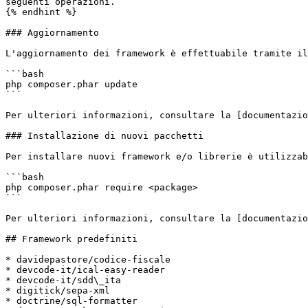
seguenti operazioni.

{% endhint %}

### Aggiornamento

L'aggiornamento dei framework è effettuabile tramite il
```bash

php composer.phar update

```

Per ulteriori informazioni, consultare la [documentazio
### Installazione di nuovi pacchetti

Per installare nuovi framework e/o librerie è utilizzab
```bash

php composer.phar require <package>

```

Per ulteriori informazioni, consultare la [documentazio
## Framework predefiniti

* davidepastore/codice-fiscale

* devcode-it/ical-easy-reader

* devcode-it/sdd\_ita

* digitick/sepa-xml

* doctrine/sql-formatter
