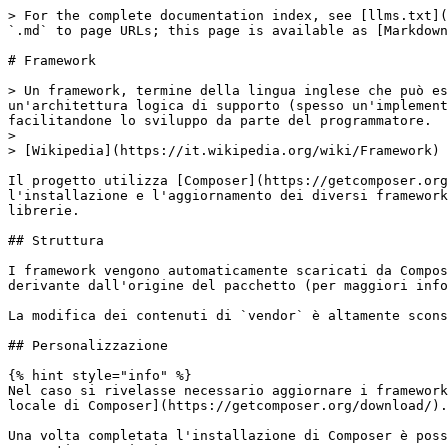
> For the complete documentation index, see [llms.txt](
`.md` to page URLs; this page is available as [Markdown
# Framework

> Un framework, termine della lingua inglese che può es
un'architettura logica di supporto (spesso un'implement
facilitandone lo sviluppo da parte del programmatore.

>

> [Wikipedia](https://it.wikipedia.org/wiki/Framework)

Il progetto utilizza [Composer](https://getcomposer.org
l'installazione e l'aggiornamento dei diversi framework
librerie.

## Struttura

I framework vengono automaticamente scaricati da Compos
derivante dall'origine del pacchetto (per maggiori info
La modifica dei contenuti di `vendor` è altamente scons
## Personalizzazione

{% hint style="info" %}

Nel caso si rivelasse necessario aggiornare i framework
locale di Composer](https://getcomposer.org/download/).

Una volta completata l'installazione di Composer è poss