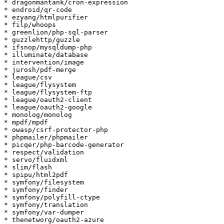
* dragonmantank/cron-expression

* endroid/qr-code

* ezyang/htmlpurifier

* filp/whoops

* greenlion/php-sql-parser

* guzzlehttp/guzzle

* ifsnop/mysqldump-php

* illuminate/database

* intervention/image

* jurosh/pdf-merge

* league/csv

* league/flysystem

* league/flysystem-ftp

* league/oauth2-client

* league/oauth2-google

* monolog/monolog

* mpdf/mpdf

* owasp/csrf-protector-php

* phpmailer/phpmailer

* picqer/php-barcode-generator

* respect/validation

* servo/fluidxml

* slim/flash

* spipu/html2pdf

* symfony/filesystem

* symfony/finder

* symfony/polyfill-ctype

* symfony/translation

* symfony/var-dumper

* thenetworg/oauth2-azure
