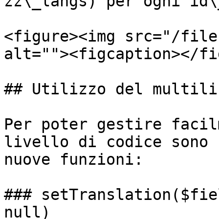
zz\_langs) per ogni id\
<figure><img src="/file
alt=""><figcaption></fi
## Utilizzo del multilin
Per poter gestire facil
livello di codice sono 
nuove funzioni:

### setTranslation($fie
null)
