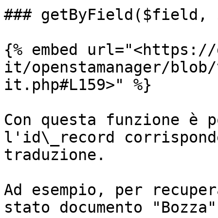
### getByField($field, 
{% embed url="<https://
it/openstamanager/blob/
it.php#L159>" %}

Con questa funzione è p
l'id\_record corrispond
traduzione.

Ad esempio, per recuper
stato documento "Bozza"