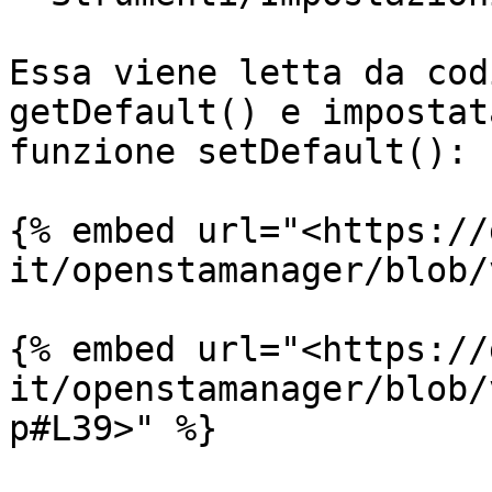
Essa viene letta da cod
getDefault() e impostat
funzione setDefault():

{% embed url="<https://
it/openstamanager/blob/
{% embed url="<https://
it/openstamanager/blob/
p#L39>" %}
