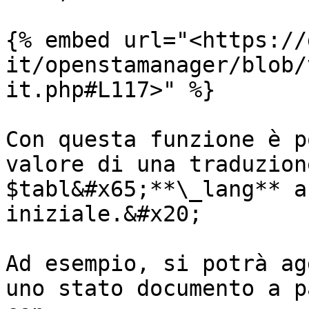
{% embed url="<https://
it/openstamanager/blob/
it.php#L117>" %}

Con questa funzione è p
valore di una traduzion
$tabl&#x65;**\_lang** a
iniziale.&#x20;

Ad esempio, si potrà ag
uno stato documento a p