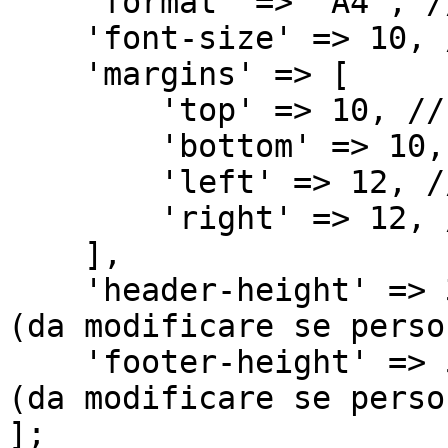
    'format' => 'A4', // Formato della pagina

    'font-size' => 10, // Dimensione dei font

    'margins' => [

        'top' => 10, // Margine superiore

        'bottom' => 10, // Margine inferiore

        'left' => 12, // Margine sinistro

        'right' => 12, // Margine destro

    ],

    'header-height' => 35, // Altezza dell'header 
(da modificare se perso
    'footer-height' => 5, // Altezza del footer 
(da modificare se perso
];
