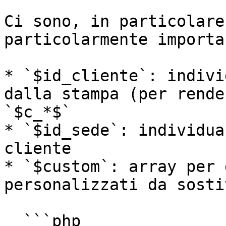
Ci sono, in particolare
particolarmente importan
* `$id_cliente`: indivi
dalla stampa (per rende
`$c_*$`

* `$id_sede`: individua
cliente

* `$custom`: array per 
personalizzati da sosti
  ```php
