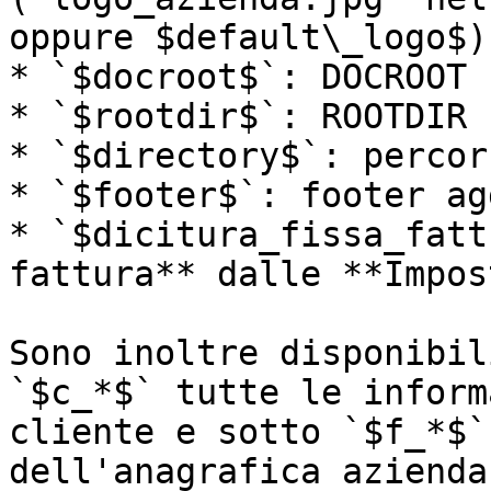
oppure $default\_logo$)

* `$docroot$`: DOCROOT

* `$rootdir$`: ROOTDIR

* `$directory$`: percor
* `$footer$`: footer ag
* `$dicitura_fissa_fatt
fattura** dalle **Impos
Sono inoltre disponibil
`$c_*$` tutte le inform
cliente e sotto `$f_*$`
dell'anagrafica azienda.