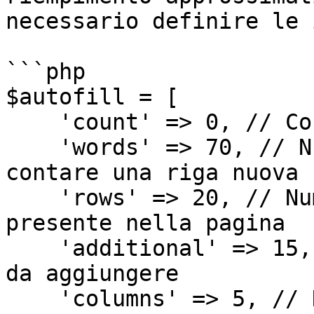
necessario definire le 
```php

$autofill = [

    'count' => 0, // Conteggio delle righe

    'words' => 70, // Numero di parolo dopo cui 
contare una riga nuova

    'rows' => 20, // Numero di righe massimo 
presente nella pagina

    'additional' => 15, // Numero di righe massimo 
da aggiungere

    'columns' => 5, // Numero di colonne della 