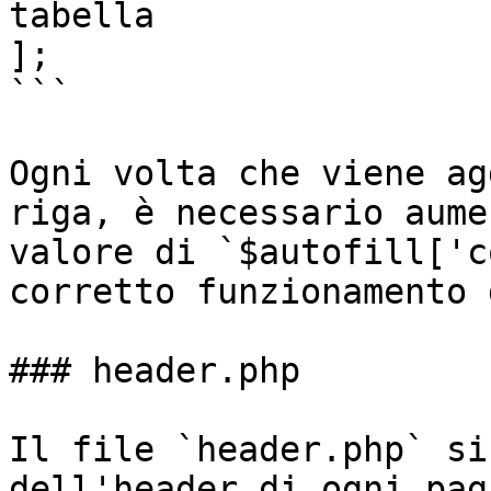
tabella

];

```

Ogni volta che viene ag
riga, è necessario aume
valore di `$autofill['c
corretto funzionamento 
### header.php

Il file `header.php` si
dell'header di ogni pag