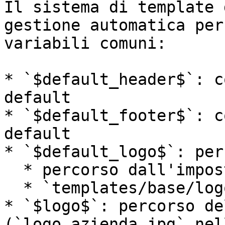
Il sistema di template 
gestione automatica per
variabili comuni:

* `$default_header$`: c
default

* `$default_footer$`: c
default

* `$default_logo$`: per
  * percorso dall'impostazione **Logo stampe**

  * `templates/base/logo_azienda.jpg`

* `$logo$`: percorso de
(`logo_azienda.jpg` nel