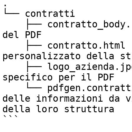
.

└── contratti

    ├── contratto_body.html - Struttura di base 
del PDF

    ├── contratto.html - Contenitore 
personalizzato della st
    ├── logo_azienda.jpg - Logo dell'azienda 
specifico per il PDF

    └── pdfgen.contratti.php - Individuazione 
delle informazioni da v
della loro struttura

```
