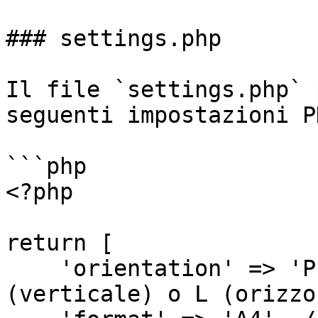
### settings.php

Il file `settings.php` 
seguenti impostazioni P
```php

<?php

return [

    'orientation' => 'P', // Orientamento: P 
(verticale) o L (orizzo