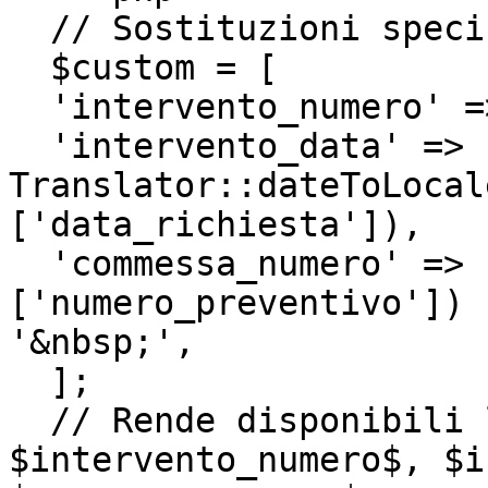
  // Sostituzioni specifiche

  $custom = [

  'intervento_numero' => $records[0]['codice'],

  'intervento_data' => 
Translator::dateToLocal
['data_richiesta']),

  'commessa_numero' => !empty($records[0]
['numero_preventivo']) 
'&nbsp;',

  ];

  // Rende disponibili le variabili aggiuntive: 
$intervento_numero$, $i