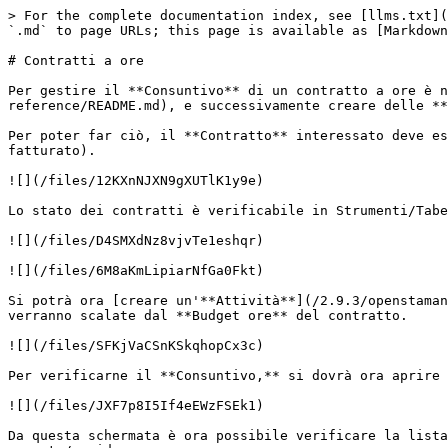
> For the complete documentation index, see [llms.txt](
`.md` to page URLs; this page is available as [Markdown
# Contratti a ore

Per gestire il **Consuntivo** di un contratto a ore è n
reference/README.md), e successivamente creare delle **
Per poter far ciò, il **Contratto** interessato deve es
fatturato).

![](/files/12KXnNJXN9gXUTlK1y9e)

Lo stato dei contratti è verificabile in Strumenti/Tabe
![](/files/D4SMXdNz8vjvTe1eshqr)

![](/files/6M8aKmLipiarNfGa0Fkt)

Si potrà ora [creare un'**Attività**](/2.9.3/openstaman
verranno scalate dal **Budget ore** del contratto.

![](/files/SFKjVaCSnKSkqhopCx3c)

Per verificarne il **Consuntivo,** si dovrà ora aprire 
![](/files/JXF7p8I5If4eEWzFSEk1)

Da questa schermata è ora possibile verificare la lista