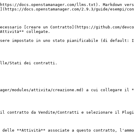
https://docs.openstamanager.com/llms.txt). Markdown vers
](https://docs.openstamanager.com/2.9.3/guide/esempi/con
ecessario [creare un Contratto](https://github.com/devc
Attività** collegate.

sere impostato in uno stato pianificabile (di default: I
lle/Stati dei contratti.

ager/modules/attivita/creazione.md) a cui collegare il *
il contratto da Vendite/Contratti e selezionare il Plugi
 delle **Attività** associate a questo contratto, l'ammo