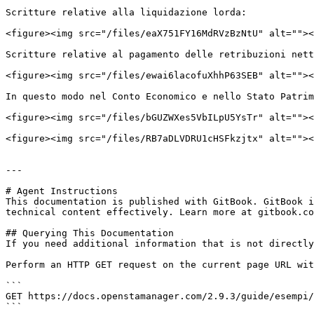
Scritture relative alla liquidazione lorda:

<figure><img src="/files/eaX751FY16MdRVzBzNtU" alt=""><
Scritture relative al pagamento delle retribuzioni nett
<figure><img src="/files/ewai6lacofuXhhP63SEB" alt=""><
In questo modo nel Conto Economico e nello Stato Patrim
<figure><img src="/files/bGUZWXes5VbILpU5YsTr" alt=""><
<figure><img src="/files/RB7aDLVDRU1cHSFkzjtx" alt=""><
---

# Agent Instructions

This documentation is published with GitBook. GitBook i
technical content effectively. Learn more at gitbook.co
## Querying This Documentation

If you need additional information that is not directly
Perform an HTTP GET request on the current page URL wit
```

GET https://docs.openstamanager.com/2.9.3/guide/esempi/
```
