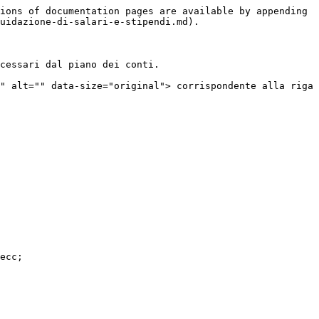
ions of documentation pages are available by appending 
uidazione-di-salari-e-stipendi.md).

cessari dal piano dei conti.

" alt="" data-size="original"> corrispondente alla riga 
ecc;
