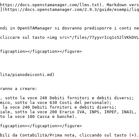
https://docs.openstamanager.com/llms.txt). Markdown vers
](https://docs.openstamanager.com/2.9.3/guide/esempi/liq
ndi in OpenSTAManager si dovranno predisporre i conti ne
cliccare sul tasto <img src="/files/77yyvrIcq1s52lVKkDVL
figcaption></figcaption></figure>

lita/pianodeiconti.md)

ranno a creare:

, sotto la voce 240 Debiti fornitori e debiti diversi;

mico, sotto la voce 630 Costi del personale);

 la voce 240 Debiti fornitori e debiti diversi;

iale, sotto la voce 200 Erario IVA, INPS, IRPEF, INAIL, 
to la voce 100 Cassa e banche).

figcaption></figcaption></figure>

bili da Contabilità/Prima nota, cliccando sul tasto (+).
