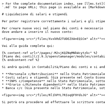
> For the complete documentation index, see [llms.txt](
`.md` to page URLs; this page is available as [Markdown
# Liquidazione di salari e stipendi

Per poter registrare correttamente i salari e gli stipe
Per creare nuove voci nel piano dei conti è necessario 
dove andare a inserire il nuovo conto:

<figure><img src="/files/XvxkRd2TUDEZXAnEQ1Cm" alt=""><
Vai alla guida completa qui:

{% content-ref url="/pages/-M2sjKQZNqMNkWcytzkc" %}

[Piano dei conti](/2.9.3/openstamanager/modules/contabi
{% endcontent-ref %}

Si andrà quindi in Contabilità/Piano dei conti e si and
* **Personale c/Retribuzioni** nello Stato Patrimoniale
* Costi salari e stipendi (Già presente nel Conto Econo
* **INPS c/Competenze** nello Stato Patrimoniale, sotto
* **Erario c/Ritenute dipendenti** nello Stato Patrimon
* Banca c/c (Già presente nello Stato Patrimoniale, sot
<figure><img src="/files/Rl1hPYL7RIoqQF9YdsJG" alt=""><
Si potrà ora procedere ad effettuare le scritture conta