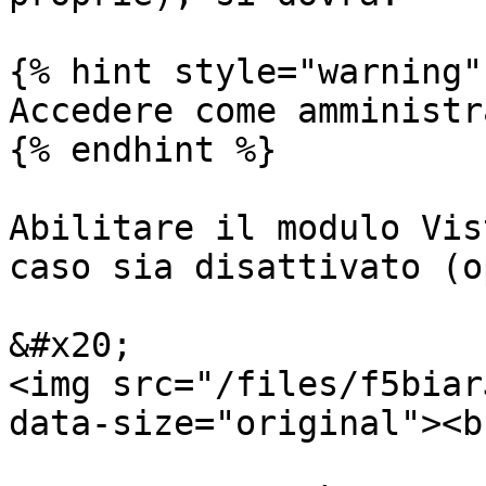
{% hint style="warning" 
Accedere come amministr
{% endhint %}

Abilitare il modulo Vis
caso sia disattivato (o
&#x20;                                                                 
<img src="/files/f5biar
data-size="original"><br