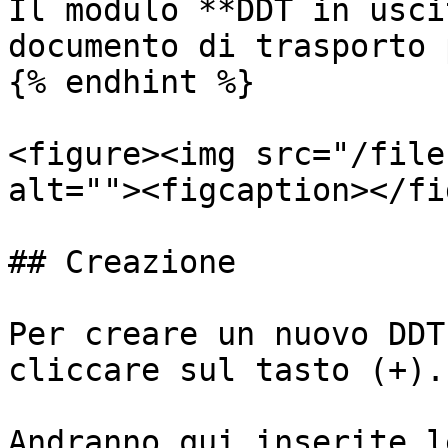
Il modulo **DDT in usci
documento di trasporto 
{% endhint %}

<figure><img src="/file
alt=""><figcaption></fi
## Creazione

Per creare un nuovo DDT
cliccare sul tasto (+).

Andranno qui inserite l