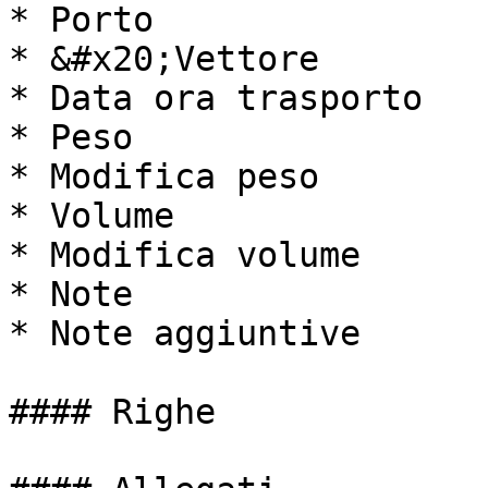
* Porto

* &#x20;Vettore

* Data ora trasporto

* Peso

* Modifica peso

* Volume

* Modifica volume

* Note

* Note aggiuntive

#### Righe
