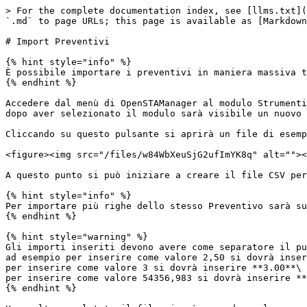
> For the complete documentation index, see [llms.txt](
`.md` to page URLs; this page is available as [Markdown
# Import Preventivi

{% hint style="info" %}

È possibile importare i preventivi in maniera massiva t
{% endhint %}

Accedere dal menù di OpenSTAManager al modulo Strumenti
dopo aver selezionato il modulo sarà visibile un nuovo 
Cliccando su questo pulsante si aprirà un file di esemp
<figure><img src="/files/w84WbXeuSjG2ufImYK8q" alt=""><
A questo punto si può iniziare a creare il file CSV per
{% hint style="info" %}

Per importare più righe dello stesso Preventivo sarà su
{% endhint %}

{% hint style="warning" %}

Gli importi inseriti devono avere come separatore il pu
ad esempio per inserire come valore 2,50 si dovrà inser
per inserire come valore 3 si dovrà inserire **3.00**\

per inserire come valore 54356,983 si dovrà inserire **
{% endhint %}
