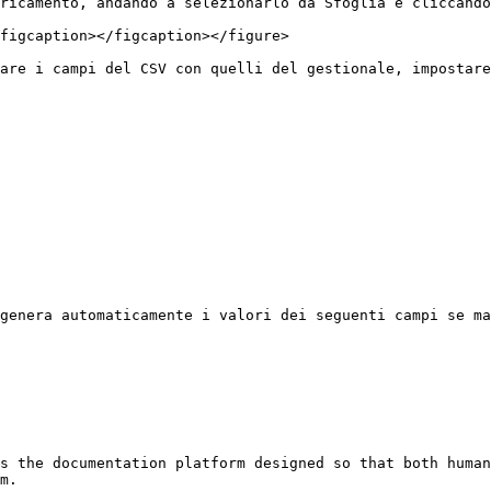
ricamento, andando a selezionarlo da Sfoglia e cliccando
figcaption></figcaption></figure>

are i campi del CSV con quelli del gestionale, impostare
genera automaticamente i valori dei seguenti campi se ma
s the documentation platform designed so that both human
m.
