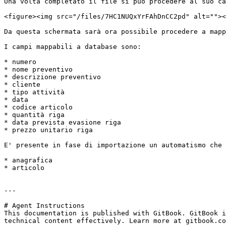
Una volta completato il file si può procedere al suo ca
<figure><img src="/files/7HC1NUQxYrFAhDnCC2pd" alt=""><
Da questa schermata sarà ora possibile procedere a mapp
I campi mappabili a database sono:

* numero

* nome preventivo

* descrizione preventivo

* cliente

* tipo attività

* data

* codice articolo

* quantità riga

* data prevista evasione riga

* prezzo unitario riga

E' presente in fase di importazione un automatismo che 
* anagrafica

* articolo

---

# Agent Instructions

This documentation is published with GitBook. GitBook i
technical content effectively. Learn more at gitbook.co