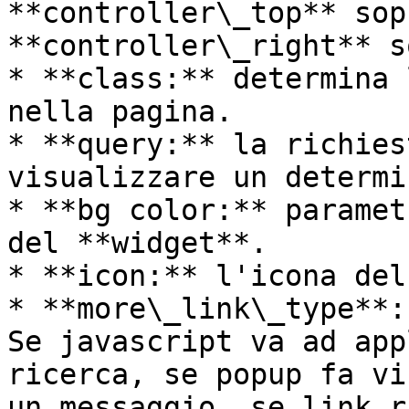
**controller\_top** sop
**controller\_right** s
* **class:** determina 
nella pagina.

* **query:** la richies
visualizzare un determi
* **bg color:** paramet
del **widget**.

* **icon:** l'icona del
* **more\_link\_type**:
Se javascript va ad app
ricerca, se popup fa vi
un messaggio, se link r