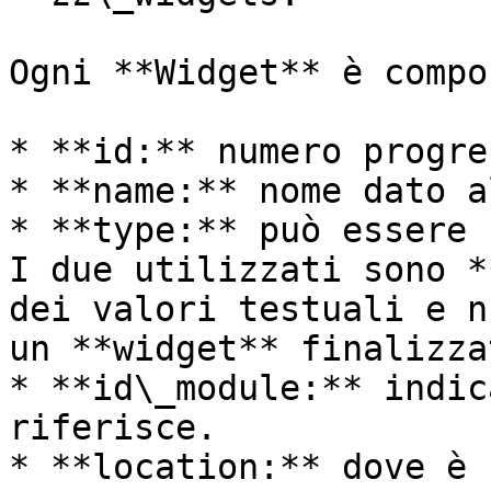
Ogni **Widget** è compo
* **id:** numero progre
* **name:** nome dato a
* **type:** può essere 
I due utilizzati sono *
dei valori testuali e n
un **widget** finalizza
* **id\_module:** indic
riferisce.

* **location:** dove è 