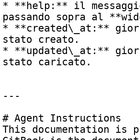
* **help:** il messaggi
passando sopra al **wid
* **created\_at:** gior
stato creato.

* **updated\_at:** gior
stato caricato.

---

# Agent Instructions

This documentation is p