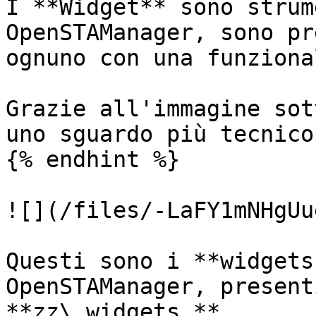
I **Widget** sono strum
OpenSTAManager, sono pr
ognuno con una funziona
Grazie all'immagine sot
uno sguardo più tecnico.
{% endhint %}

![](/files/-LaFY1mNHgUu
Questi sono i **widgets
OpenSTAManager, present
**zz\_widgets.**
