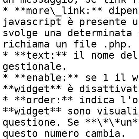
* **more\_link:** dipen
javascript è presente u
svolge una determinata 
richiama un file .php.

* **text:** il nome del
gestionale.

* **enable:** se 1 il w
**widget** è disattivato
* **order:** indica l'o
**widget** sono visuali
questione. Se **\*\*un*
questo numero cambia.
