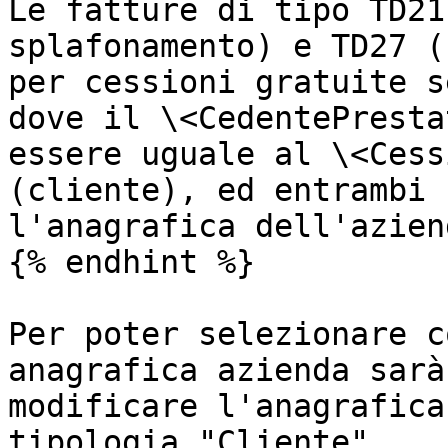
Le fatture di tipo TD21
splafonamento) e TD27 (
per cessioni gratuite s
dove il \<CedentePresta
essere uguale al \<Cess
(cliente), ed entrambi 
l'anagrafica dell'aziend
{% endhint %}

Per poter selezionare c
anagrafica azienda sarà
modificare l'anagrafica
tipologia "Cliente".
