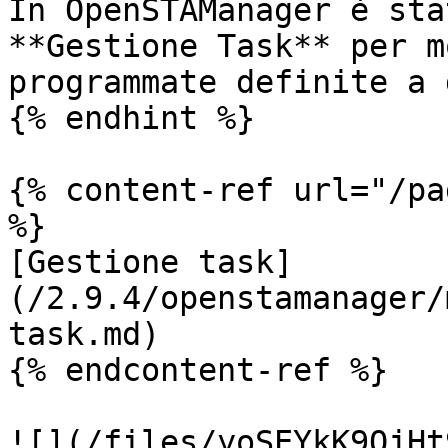
In OpenSTAManager è sta
**Gestione Task** per m
programmate definite a 
{% endhint %}

{% content-ref url="/pa
%}

[Gestione task]
(/2.9.4/openstamanager/
task.md)

{% endcontent-ref %}

![](/files/yoSEYkK9OjHt