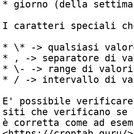
* giorno (della settima
I caratteri speciali ch
* \* -> qualsiasi valore
* , -> separatore di va
* \- -> range di valori

* / -> intervallo di va
E' possibile verificare
siti che verificano se 
è corretta come ad esemp
<https://crontab.guru/>.