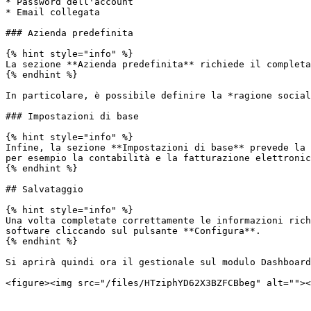
* Password dell'account

* Email collegata

### Azienda predefinita

{% hint style="info" %}

La sezione **Azienda predefinita** richiede il completa
{% endhint %}

In particolare, è possibile definire la *ragione social
### Impostazioni di base

{% hint style="info" %}

Infine, la sezione **Impostazioni di base** prevede la 
per esempio la contabilità e la fatturazione elettronic
{% endhint %}

## Salvataggio

{% hint style="info" %}

Una volta completate correttamente le informazioni rich
software cliccando sul pulsante **Configura**.

{% endhint %}

Si aprirà quindi ora il gestionale sul modulo Dashboard
<figure><img src="/files/HTziphYD62X3BZFCBbeg" alt=""><