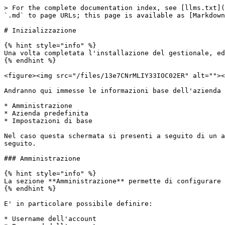
> For the complete documentation index, see [llms.txt](
`.md` to page URLs; this page is available as [Markdown
# Inizializzazione

{% hint style="info" %}

Una volta completata l'installazione del gestionale, ed
{% endhint %}

<figure><img src="/files/13e7CNrMLIY33IOC02ER" alt=""><
Andranno qui immesse le informazioni base dell'azienda 
* Amministrazione

* Azienda predefinita

* Impostazioni di base

Nel caso questa schermata si presenti a seguito di un a
seguito.

### Amministrazione

{% hint style="info" %}

La sezione **Amministrazione** permette di configurare 
{% endhint %}

E' in particolare possibile definire:

* Username dell'account
