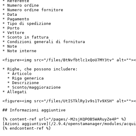
* Referente

* Numero ordine

* Numero ordine fornitore

* Data

* Pagamento

* Tipo di spedizione

* Porto

* Vettore

* Sconto in fattura

* Condizioni generali di fornitura

* Note

* Note interne

<figure><img src="/files/BtNvfbtlc1xQoU7MY3tv" alt=""><
* Righe, che possono includere:

  * Articolo

  * Riga generica

  * Descrizione

  * Sconto/maggiorazione

* Allegati

<figure><img src="/files/UtISTklRy1v9s1Tv9XSH" alt=""><
## Informazioni aggiuntive

{% content-ref url="/pages/-M2sjKQPOB5WARuyZe4P" %}

[Azioni aggiuntive](/2.9.4/openstamanager/modules/acqui
{% endcontent-ref %}
