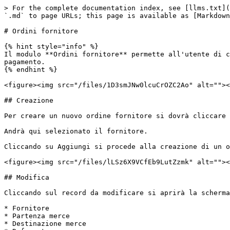
> For the complete documentation index, see [llms.txt](
`.md` to page URLs; this page is available as [Markdown
# Ordini fornitore

{% hint style="info" %}

Il modulo **Ordini fornitore** permette all'utente di c
pagamento.

{% endhint %}

<figure><img src="/files/1D3smJNw0lcuCrOZC2Ao" alt=""><
## Creazione

Per creare un nuovo ordine fornitore si dovrà cliccare 
Andrà qui selezionato il fornitore.

Cliccando su Aggiungi si procede alla creazione di un o
<figure><img src="/files/lLSz6X9VCfEb9LutZzmk" alt=""><
## Modifica

Cliccando sul record da modificare si aprirà la scherma
* Fornitore

* Partenza merce

* Destinazione merce
