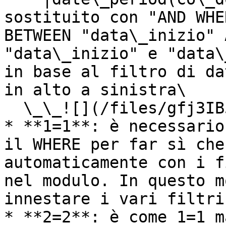
sostituito con "AND WHE
BETWEEN "data\_inizio" 
"data\_inizio" e "data\
in base al filtro di da
in alto a sinistra\

  \_\_![](/files/gfj3IB51bDvECSEuG1wt)\\

* **1=1**: è necessario
il WHERE per far sì che
automaticamente con i f
nel modulo. In questo m
innestare i vari filtri
* **2=2**: è come 1=1 m