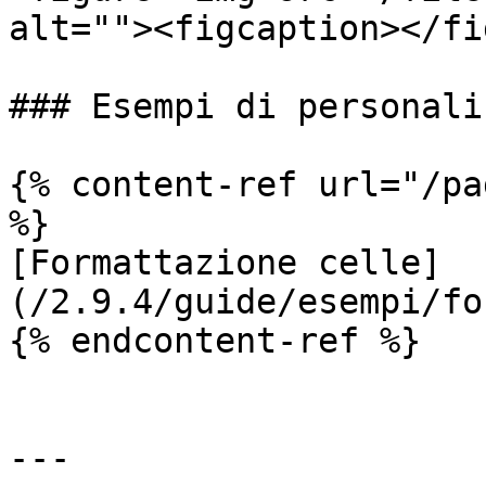
alt=""><figcaption></fi
### Esempi di personali
{% content-ref url="/pa
%}

[Formattazione celle]
(/2.9.4/guide/esempi/fo
{% endcontent-ref %}

---
