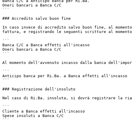
Banca C/C a Anticipo banca per Ri.Ba.                  
Oneri bancari a Banca C/C                              
```

### Accredito salvo buon fine

In caso invece di accredito salvo buon fine, al momento
fattura, e registrando le seguenti scritture al momento
```

Banca C/C a Banca effetti all'incasso                  
Oneri bancari a Banca C/C                              
```

Al momento dell'avvenuto incasso dalla banca dell'impor
```

Anticipo banca per Ri.Ba. a Banca effetti all'incasso  
```

### Registrazione dell'insoluto

Nel caso di Ri.Ba. insoluta, si dovrà registrare la ria
```

Cliente a Banca effetti all'incasso                    
Spese insoluti a Banca C/C                             
```
