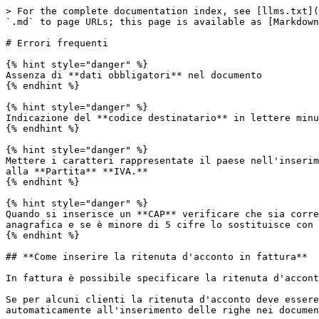
> For the complete documentation index, see [llms.txt](
`.md` to page URLs; this page is available as [Markdown
# Errori frequenti

{% hint style="danger" %}

Assenza di **dati obbligatori** nel documento

{% endhint %}

{% hint style="danger" %}

Indicazione del **codice destinatario** in lettere minu
{% endhint %}

{% hint style="danger" %}

Mettere i caratteri rappresentate il paese nell'inserim
alla **Partita** **IVA.**

{% endhint %}

{% hint style="danger" %}

Quando si inserisce un **CAP** verificare che sia corre
anagrafica e se è minore di 5 cifre lo sostituisce con 
{% endhint %}

## **Come inserire la ritenuta d'acconto in fattura**

In fattura è possibile specificare la ritenuta d'accont
Se per alcuni clienti la ritenuta d'acconto deve essere
automaticamente all'inserimento delle righe nei documen