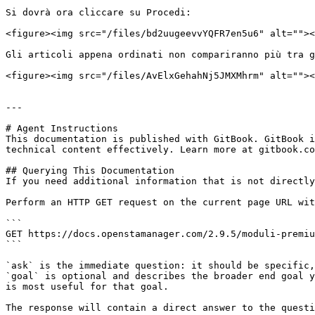
Si dovrà ora cliccare su Procedi:

<figure><img src="/files/bd2uugeevvYQFR7en5u6" alt=""><
Gli articoli appena ordinati non compariranno più tra g
<figure><img src="/files/AvElxGehahNj5JMXMhrm" alt=""><
---

# Agent Instructions

This documentation is published with GitBook. GitBook i
technical content effectively. Learn more at gitbook.co
## Querying This Documentation

If you need additional information that is not directly
Perform an HTTP GET request on the current page URL wit
```

GET https://docs.openstamanager.com/2.9.5/moduli-premiu
```

`ask` is the immediate question: it should be specific,
`goal` is optional and describes the broader end goal y
is most useful for that goal.

The response will contain a direct answer to the questi