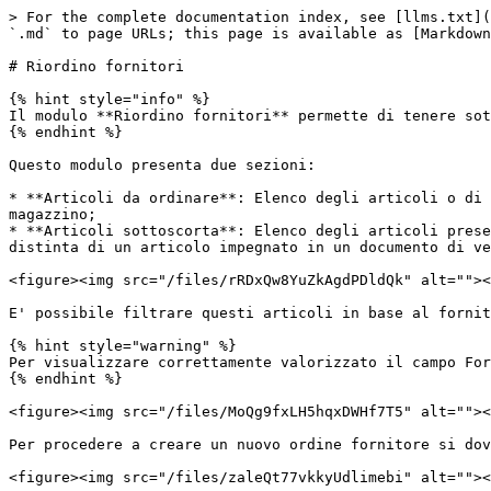
> For the complete documentation index, see [llms.txt](
`.md` to page URLs; this page is available as [Markdown
# Riordino fornitori

{% hint style="info" %}

Il modulo **Riordino fornitori** permette di tenere sot
{% endhint %}

Questo modulo presenta due sezioni:

* **Articoli da ordinare**: Elenco degli articoli o di 
magazzino;

* **Articoli sottoscorta**: Elenco degli articoli prese
distinta di un articolo impegnato in un documento di ve
<figure><img src="/files/rRDxQw8YuZkAgdPDldQk" alt=""><
E' possibile filtrare questi articoli in base al fornit
{% hint style="warning" %}

Per visualizzare correttamente valorizzato il campo For
{% endhint %}

<figure><img src="/files/MoQg9fxLH5hqxDWHf7T5" alt=""><
Per procedere a creare un nuovo ordine fornitore si dov
<figure><img src="/files/zaleQt77vkkyUdlimebi" alt=""><