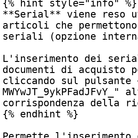
{% hint style="info" %}

**Serial** viene reso u
articoli che permettono
seriali (opzione intern
L'inserimento dei seria
documenti di acquisto p
cliccando sul pulsante 
MWYwJT_9ykPFadJFvY_" al
corrispondenza della rig
{% endhint %}

Permette l'inserimento 