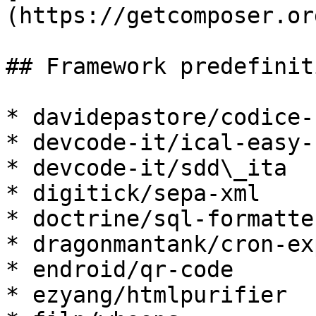
(https://getcomposer.or
## Framework predefiniti
* davidepastore/codice-
* devcode-it/ical-easy-
* devcode-it/sdd\_ita

* digitick/sepa-xml

* doctrine/sql-formatter
* dragonmantank/cron-ex
* endroid/qr-code

* ezyang/htmlpurifier
