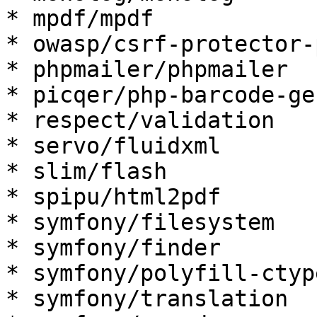
* mpdf/mpdf

* owasp/csrf-protector-p
* phpmailer/phpmailer

* picqer/php-barcode-ge
* respect/validation

* servo/fluidxml

* slim/flash

* spipu/html2pdf

* symfony/filesystem

* symfony/finder

* symfony/polyfill-ctype
* symfony/translation
