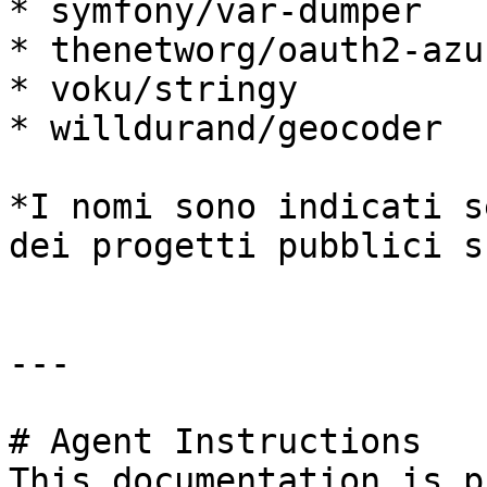
* symfony/var-dumper

* thenetworg/oauth2-azur
* voku/stringy

* willdurand/geocoder

*I nomi sono indicati s
dei progetti pubblici s
---

# Agent Instructions

This documentation is p