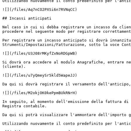
Utilizzando nuovamente il conto predefinito per l'antic
![](/files/Aq7nCO2PXSi6n7RVNqCC)

## Incassi anticipati

Nel caso in cui si debba registrare un incasso da clien
procedere nel seguente modo per registrare correttament
Per registrare un incasso anticipato si dovrà innanzitu
Strumenti/Impostazioni/Fatturazione, sotto la voce Cont
![](/files/U3J08rMKyfZxNoRDGpWB)

Si dovrà ora accedere al modulo Anagrafiche, entrare ne
(cliente).

![](/files/u7yQmeySr5kld5WapeJJ)

Da qui si dovrà registrare il versamento dell'anticipo,
![](/files/M2okjOK0kePpmBUkRNrH)

In seguito, al momento dell'emissione della fattura di 
Registra contabile.

Da qui si potrà visualizzare l'ammontare dell'importo g
Utilizzando nuovamente il conto predefinito per l'antic