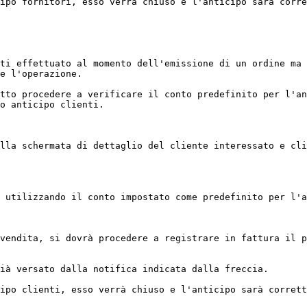
ipo fornitori, esso verrà chiuso e l'anticipo sarà corre
ti effettuato al momento dell'emissione di un ordine ma 
e l'operazione.

tto procedere a verificare il conto predefinito per l'an
o anticipo clienti.

lla schermata di dettaglio del cliente interessato e cli
 utilizzando il conto impostato come predefinito per l'a
vendita, si dovrà procedere a registrare in fattura il p
ià versato dalla notifica indicata dalla freccia.

ipo clienti, esso verrà chiuso e l'anticipo sarà corrett