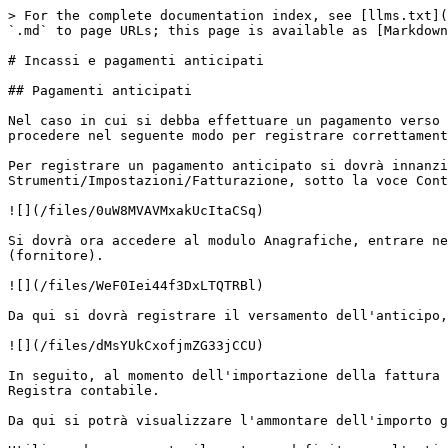
> For the complete documentation index, see [llms.txt](
`.md` to page URLs; this page is available as [Markdown
# Incassi e pagamenti anticipati

## Pagamenti anticipati

Nel caso in cui si debba effettuare un pagamento verso 
procedere nel seguente modo per registrare correttament
Per registrare un pagamento anticipato si dovrà innanzi
Strumenti/Impostazioni/Fatturazione, sotto la voce Cont
![](/files/0uW8MVAVMxakUcItaCSq)

Si dovrà ora accedere al modulo Anagrafiche, entrare ne
(fornitore).

![](/files/WeF0Iei44f3DxLTQTRBl)

Da qui si dovrà registrare il versamento dell'anticipo,
![](/files/dMsYUkCxofjmZG33jCCU)

In seguito, al momento dell'importazione della fattura 
Registra contabile.

Da qui si potrà visualizzare l'ammontare dell'importo g