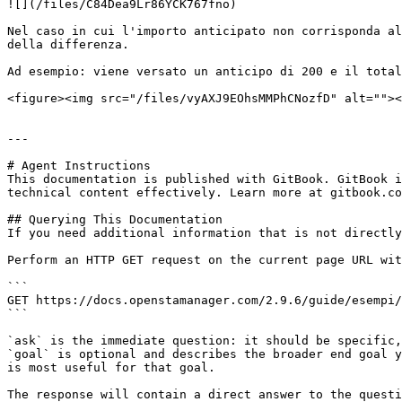
![](/files/C84Dea9Lr86YCK767fno)

Nel caso in cui l'importo anticipato non corrisponda al
della differenza.

Ad esempio: viene versato un anticipo di 200 e il total
<figure><img src="/files/vyAXJ9EOhsMMPhCNozfD" alt=""><
---

# Agent Instructions

This documentation is published with GitBook. GitBook i
technical content effectively. Learn more at gitbook.co
## Querying This Documentation

If you need additional information that is not directly
Perform an HTTP GET request on the current page URL wit
```

GET https://docs.openstamanager.com/2.9.6/guide/esempi/
```

`ask` is the immediate question: it should be specific,
`goal` is optional and describes the broader end goal y
is most useful for that goal.

The response will contain a direct answer to the questi