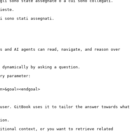
gli sono state assegnate o a cui sono collegati.

ieste.

i sono stati assegnati.

s and AI agents can read, navigate, and reason over 
 dynamically by asking a question.

ry parameter:

n>&goal=<endgoal>

user. GitBook uses it to tailor the answer towards what 
ion.

itional context, or you want to retrieve related 