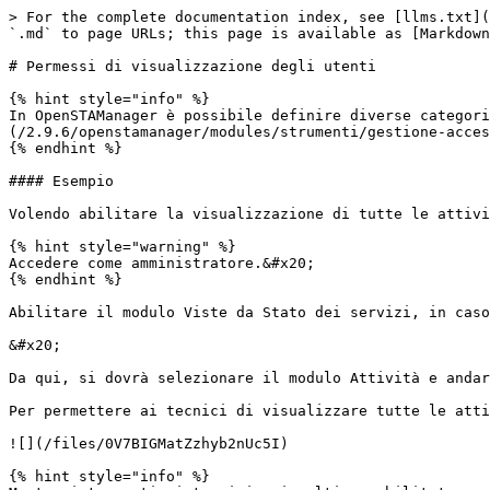
> For the complete documentation index, see [llms.txt](
`.md` to page URLs; this page is available as [Markdown
# Permessi di visualizzazione degli utenti

{% hint style="info" %}

In OpenSTAManager è possibile definire diverse categori
(/2.9.6/openstamanager/modules/strumenti/gestione-acces
{% endhint %}

#### Esempio

Volendo abilitare la visualizzazione di tutte le attivi
{% hint style="warning" %}

Accedere come amministratore.&#x20;

{% endhint %}

Abilitare il modulo Viste da Stato dei servizi, in caso
&#x20;                                                 
Da qui, si dovrà selezionare il modulo Attività e andar
Per permettere ai tecnici di visualizzare tutte le atti
![](/files/0V7BIGMatZzhyb2nUc5I)

{% hint style="info" %}
