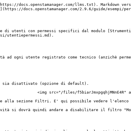
https://docs.openstamanager.com/llms.txt). Markdown vers
](https://docs.openstamanager.com/2.9.6/guide/esempi/per
e di utenti con permessi specifici dal modulo [Strumenti
si/utentiepermessi.md).

tà ad ogni utente registrato come tecnico (anzichè perme
 sia disattivato (opzione di default).

                <img src="/files/f5biarJmxpgqhjMNnE4R" a
e alla sezione Filtri. E' qui possibile vedere l'elenco 
vità si dovrà quindi andare a disabilitare il filtro "Mo