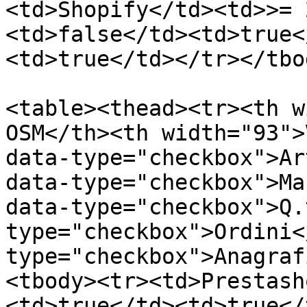
<td>Shopify</td><td>>= 
<td>false</td><td>true<
<td>true</td></tr></tbo
<table><thead><tr><th w
OSM</th><th width="93">
data-type="checkbox">Ar
data-type="checkbox">Ma
data-type="checkbox">Q.
type="checkbox">Ordini<
type="checkbox">Anagraf
<tbody><tr><td>Prestash
<td>true</td><td>true</