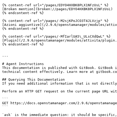
{% content-ref url="/pages/EDYO4HXBK8PLX1NFzUsL" %}

[Broken mention](broken://pages/EDYO4HXBK8PLX1NFzUsL)

{% endcontent-ref %}

{% content-ref url="/pages/-M2sjKPoJCO3T4JLVzjp" %}

[Azioni aggiuntive](/2.9.6/openstamanager/modules/attiv
{% endcontent-ref %}

{% content-ref url="/pages/-MfIarlUA5\_ULsCXdQwL" %}

[Plugin](/2.9.6/openstamanager/modules/attivita/plugin.
{% endcontent-ref %}

---

# Agent Instructions

This documentation is published with GitBook. GitBook i
technical content effectively. Learn more at gitbook.co
## Querying This Documentation

If you need additional information that is not directly
Perform an HTTP GET request on the current page URL wit
```

GET https://docs.openstamanager.com/2.9.6/openstamanage
```

`ask` is the immediate question: it should be specific,