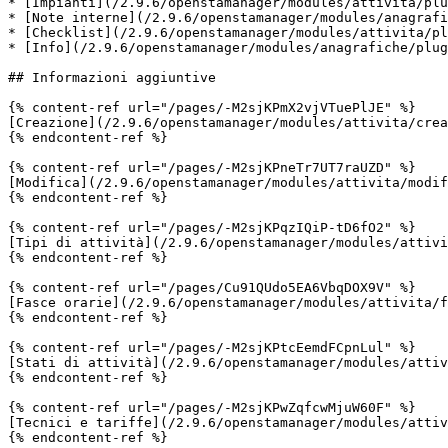
* [Impianti](/2.9.6/openstamanager/modules/attivita/plu
* [Note interne](/2.9.6/openstamanager/modules/anagrafi
* [Checklist](/2.9.6/openstamanager/modules/attivita/pl
* [Info](/2.9.6/openstamanager/modules/anagrafiche/plug
## Informazioni aggiuntive

{% content-ref url="/pages/-M2sjKPmX2vjVTuePlJE" %}

[Creazione](/2.9.6/openstamanager/modules/attivita/crea
{% endcontent-ref %}

{% content-ref url="/pages/-M2sjKPneTr7UT7raUZD" %}

[Modifica](/2.9.6/openstamanager/modules/attivita/modif
{% endcontent-ref %}

{% content-ref url="/pages/-M2sjKPqzIQiP-tD6fO2" %}

[Tipi di attività](/2.9.6/openstamanager/modules/attivi
{% endcontent-ref %}

{% content-ref url="/pages/Cu91QUdo5EA6VbqDOX9V" %}

[Fasce orarie](/2.9.6/openstamanager/modules/attivita/f
{% endcontent-ref %}

{% content-ref url="/pages/-M2sjKPtcEemdFCpnLul" %}

[Stati di attività](/2.9.6/openstamanager/modules/attiv
{% endcontent-ref %}

{% content-ref url="/pages/-M2sjKPwZqfcwMjuW60F" %}

[Tecnici e tariffe](/2.9.6/openstamanager/modules/attiv
{% endcontent-ref %}
