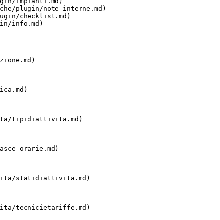
gin/impianti.md)

che/plugin/note-interne.md)

ugin/checklist.md)

in/info.md)

zione.md)

ica.md)

ta/tipidiattivita.md)

asce-orarie.md)

ita/statidiattivita.md)

ita/tecnicietariffe.md)
