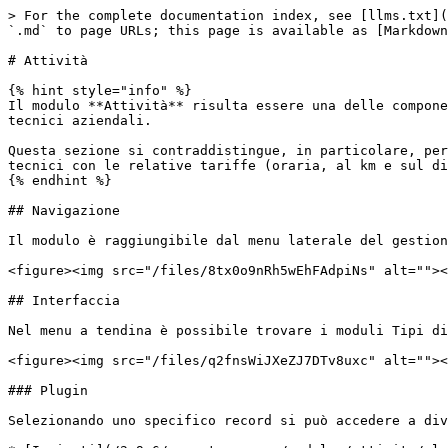
> For the complete documentation index, see [llms.txt](
`.md` to page URLs; this page is available as [Markdown
# Attività

{% hint style="info" %}

Il modulo **Attività** risulta essere una delle compone
tecnici aziendali.

Questa sezione si contraddistingue, in particolare, per
tecnici con le relative tariffe (oraria, al km e sul di
{% endhint %}

## Navigazione

Il modulo è raggiungibile dal menu laterale del gestion
<figure><img src="/files/8tx0o9nRh5wEhFAdpiNs" alt=""><
## Interfaccia

Nel menu a tendina è possibile trovare i moduli Tipi di
<figure><img src="/files/q2fnsWiJXeZJ7DTv8uxc" alt=""><
### Plugin

Selezionando uno specifico record si può accedere a div