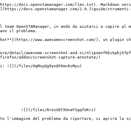
https://docs.openstamanager.com/llms.txt). Markdown vers
](https://docs.openstamanager.com/2.9.7/guide/strumenti-
l team OpenSTAManager, in modo da aiutarci a capire al m
ano il problema.

hot**](https://www.awesomescreenshot.com/), un plugin ch
ore/detail/awesome-screenshot-and-sc/nlipoenfbbikpbjkfpf
firefox/addon/screenshot-capture-annotate/)

i: ![](/files/0qMoyQg9ynQFKmcKsMyu)

         ![](/files/RrezUEFXUneF5gqfUKrz)

to l'immagine del problema da riportare, si aprirà la sc