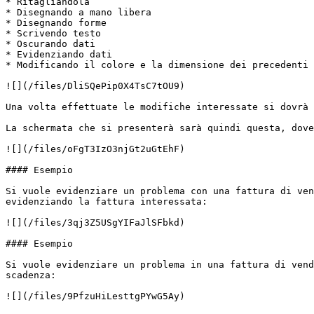
* Ritagliandola

* Disegnando a mano libera

* Disegnando forme

* Scrivendo testo

* Oscurando dati

* Evidenziando dati

* Modificando il colore e la dimensione dei precedenti

![](/files/DliSQePip0X4TsC7tOU9)

Una volta effettuate le modifiche interessate si dovrà 
La schermata che si presenterà sarà quindi questa, dove
![](/files/oFgT3IzO3njGt2uGtEhF)

#### Esempio

Si vuole evidenziare un problema con una fattura di ven
evidenziando la fattura interessata:

![](/files/3qj3Z5USgYIFaJlSFbkd)

#### Esempio

Si vuole evidenziare un problema in una fattura di vend
scadenza:

![](/files/9PfzuHiLesttgPYwG5Ay)
