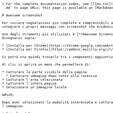
> For the complete documentation index, see [llms.txt](
`.md` to page URLs; this page is available as [Markdown
# Awesome screenshot

Per inviare segnalazioni più complete e comprensibili a
integrare i propri messaggi con screenshot che evidenzi
Uno degli strumenti più utilizzati è [**Awesome Screens
disegnarvi sopra:

* [Installa per Chrome](https://chrome.google.com/webst
* [Installa per Firefox](https://addons.mozilla.org/it/
Si potrà ora quindi trovarlo tra i componenti aggiuntiv
Al clic si aprirà un menu che permetterà di:

* Catturare la parte visibile della pagina

  * Catturare immagine dopo conto alla rovescia

* Catturare l'area selezionata

* Catturare l'intera pagina

* Selezionare un'immagine locale

&#x20;                                                 
Dopo aver selezionato la modalità interessata e cattura
l'immagine:
