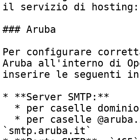
il servizio di hosting:

### Aruba

Per configurare corrett
Aruba all'interno di Op
inserire le seguenti in
* **Server SMTP:**

  * per caselle dominio: `smtps.aruba.it`

  * per caselle @aruba.it o @technet.it: 
`smtp.aruba.it`
