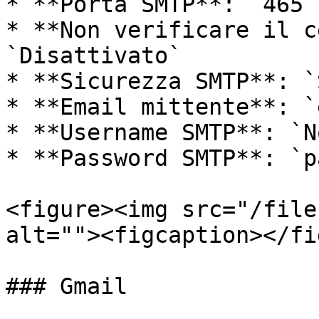
* **Porta SMTP**: `465`

* **Non verificare il c
`Disattivato`

* **Sicurezza SMTP**: `S
* **Email mittente**: `
* **Username SMTP**: `N
* **Password SMTP**: `p
<figure><img src="/file
alt=""><figcaption></fi
### Gmail
