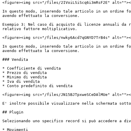
<figure><img src="/files/2IVoiLSiScq6i3mRsF2E" alt=""><
In questo modo, inserendo tale articolo in un ordine fo
avendo effettuato la conversione.

Esempio 3: Nel caso di acquisto di licenze annuali da r
relativo fattore moltiplicativo.

<figure><img src="/files/nwky6Acd7qGNYD7TrB4s" alt=""><
In questo modo, inserendo tale articolo in un ordine fo
avendo effettuato la conversione.

### Vendita

* Coefficiente di vendita

* Prezzo di vendita

* Minimo di vendita

* Iva di vendita

* Conto predefinito di vendita

<figure><img src="/files/JN15BJTpxweSCeDAlMUe" alt=""><
E' inoltre possibile visualizzare nella schermata sotto
## Plugin

Selezionando uno specifico record si può accedere a div
* Movimenti
