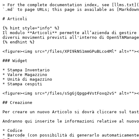
> For the complete documentation index, see [llms.txt](
`.md` to page URLs; this page is available as [Markdown
# Articoli

{% hint style="info" %}

Il modulo **Articoli** permette all’azienda di gestire 
diversi movimenti previsti all'interno di OpenSTAManage
{% endhint %}

<figure><img src="/files/XPI9kNS1mmGPuBLco4Ml" alt=""><
### Widget

* Stampa Inventario

* Valore Magazzino

* Unità di magazzino

* Stampa cespiti

<figure><img src="/files/sSgGjQpgp4VstFoxq2vS" alt=""><
## Creazione

Per creare un nuovo Articolo si dovrà cliccare sul tast
Andranno qui inserite le informazioni relative al nuovo
* Codice

* Barcode (con possibilità di generarlo automaticamente