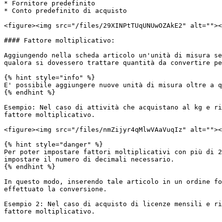
* Fornitore predefinito

* Conto predefinito di acquisto

<figure><img src="/files/29XINPtTUqUNUwOZAkE2" alt=""><
#### Fattore moltiplicativo:

Aggiungendo nella scheda articolo un'unità di misura se
qualora si dovessero trattare quantità da convertire pe
{% hint style="info" %}

E' possibile aggiungere nuove unità di misura oltre a q
{% endhint %}

Esempio: Nel caso di attività che acquistano al kg e ri
fattore moltiplicativo.

<figure><img src="/files/nmZijyr4qMlwVAaVuqIz" alt=""><
{% hint style="danger" %}

Per poter impostare fattori moltiplicativi con più di 2
impostare il numero di decimali necessario.

{% endhint %}

In questo modo, inserendo tale articolo in un ordine fo
effettuato la conversione.

Esempio 2: Nel caso di acquisto di licenze mensili e ri
fattore moltiplicativo.
