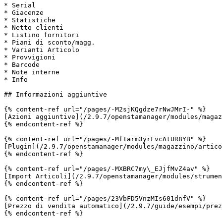
* Serial

* Giacenze

* Statistiche

* Netto clienti

* Listino fornitori

* Piani di sconto/magg.

* Varianti Articolo

* Provvigioni

* Barcode

* Note interne

* Info

## Informazioni aggiuntive

{% content-ref url="/pages/-M2sjKQgdze7rNwJMrI-" %}

[Azioni aggiuntive](/2.9.7/openstamanager/modules/magaz
{% endcontent-ref %}

{% content-ref url="/pages/-MfIarm3yrFvcAtUR8YB" %}

[Plugin](/2.9.7/openstamanager/modules/magazzino/artico
{% endcontent-ref %}

{% content-ref url="/pages/-MXBRC7my\_EJjfMvZ4av" %}

[Import Articoli](/2.9.7/openstamanager/modules/strumen
{% endcontent-ref %}

{% content-ref url="/pages/23VbFD5VnzMIs601dnfV" %}

[Prezzo di vendita automatico](/2.9.7/guide/esempi/prez
{% endcontent-ref %}
