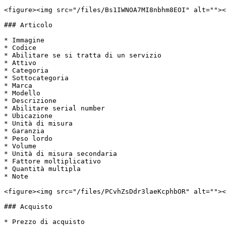
<figure><img src="/files/Bs1IWNOA7MI8nbhm8EOI" alt=""><
### Articolo

* Immagine

* Codice

* Abilitare se si tratta di un servizio

* Attivo

* Categoria

* Sottocategoria

* Marca

* Modello

* Descrizione

* Abilitare serial number

* Ubicazione

* Unità di misura

* Garanzia

* Peso lordo

* Volume

* Unità di misura secondaria

* Fattore moltiplicativo

* Quantità multipla

* Note

<figure><img src="/files/PCvhZsDdr3laeKcphbOR" alt=""><
### Acquisto

* Prezzo di acquisto
