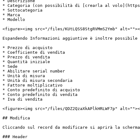
* Descrizione

* Categoria (con possibilità di [crearla al volo](https
* Sottocategoria

* Marca

* Modello

<figure><img src="/files/KUtLQSS8StgRVMmS2Ymb" alt=""><
Espandendo Informazioni aggiuntive è inoltre possibile 
* Prezzo di acquisto

* Coefficiente di vendita

* Prezzo di vendita

* Quantità iniziale

* Sede

* Abilitare serial number

* Unità di misura

* Unità di misura secondaria

* Fattore moltiplicativo

* Conto predefinito di acquisto

* Conto predefinito di vendita

* Iva di vendita

<figure><img src="/files/QDZ2QzaXkAPlkHRLWF7p" alt=""><
## Modifica

Cliccando sul record da modificare si aprirà la scherma
### Header
