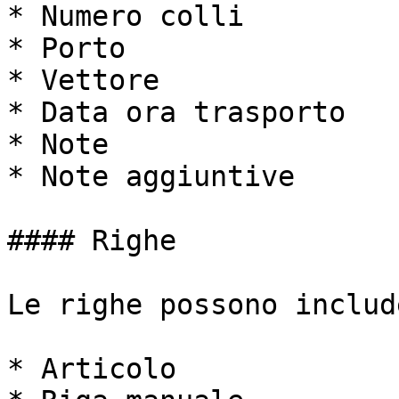
* Numero colli

* Porto

* Vettore

* Data ora trasporto

* Note

* Note aggiuntive

#### Righe

Le righe possono include
* Articolo
