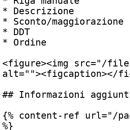
* Riga manuale

* Descrizione

* Sconto/maggiorazione

* DDT

* Ordine

<figure><img src="/file
alt=""><figcaption></fi
## Informazioni aggiunti
{% content-ref url="/pa
%}
