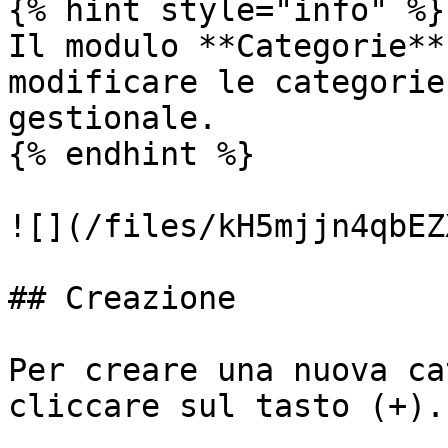
{% hint style="info" %}

Il modulo **Categorie**
modificare le categorie
gestionale.

{% endhint %}

![](/files/kH5mjjn4qbEZ
## Creazione

Per creare una nuova ca
cliccare sul tasto (+).
