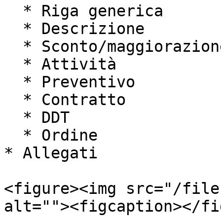
  * Riga generica

  * Descrizione

  * Sconto/maggiorazione

  * Attività

  * Preventivo

  * Contratto

  * DDT

  * Ordine

* Allegati

<figure><img src="/file
alt=""><figcaption></fi