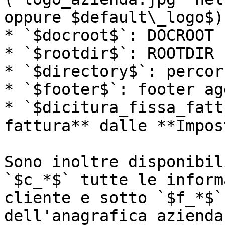
oppure $default\_logo$)

* `$docroot$`: DOCROOT

* `$rootdir$`: ROOTDIR

* `$directory$`: percor
* `$footer$`: footer ag
* `$dicitura_fissa_fatt
fattura** dalle **Impos
Sono inoltre disponibil
`$c_*$` tutte le inform
cliente e sotto `$f_*$`
dell'anagrafica azienda.