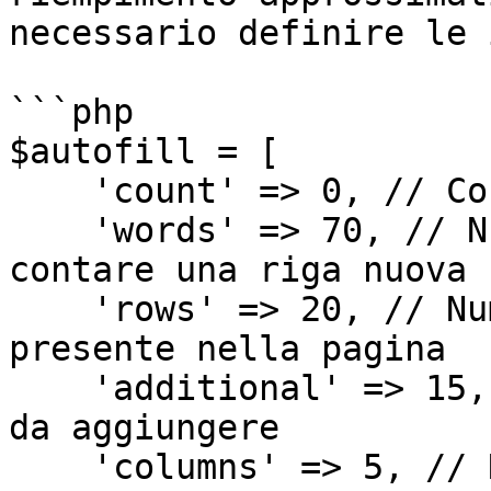
necessario definire le 
```php

$autofill = [

    'count' => 0, // Conteggio delle righe

    'words' => 70, // Numero di parolo dopo cui 
contare una riga nuova

    'rows' => 20, // Numero di righe massimo 
presente nella pagina

    'additional' => 15, // Numero di righe massimo 
da aggiungere

    'columns' => 5, // Numero di colonne della 