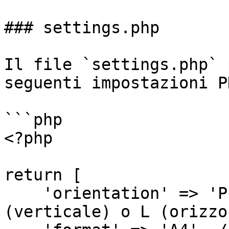
### settings.php

Il file `settings.php` 
seguenti impostazioni P
```php

<?php

return [

    'orientation' => 'P', // Orientamento: P 
(verticale) o L (orizzo