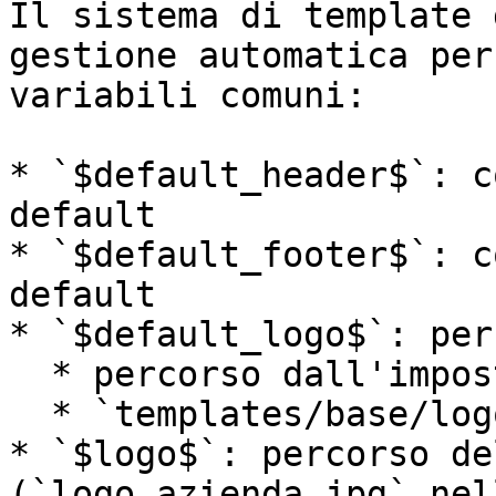
Il sistema di template 
gestione automatica per
variabili comuni:

* `$default_header$`: c
default

* `$default_footer$`: c
default

* `$default_logo$`: per
  * percorso dall'impostazione **Logo stampe**

  * `templates/base/logo_azienda.jpg`

* `$logo$`: percorso de
(`logo_azienda.jpg` nel