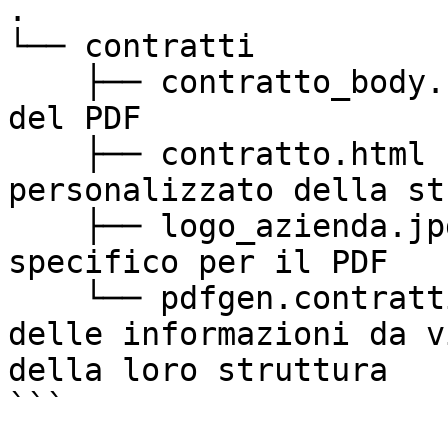
.

└── contratti

    ├── contratto_body.html - Struttura di base 
del PDF

    ├── contratto.html - Contenitore 
personalizzato della st
    ├── logo_azienda.jpg - Logo dell'azienda 
specifico per il PDF

    └── pdfgen.contratti.php - Individuazione 
delle informazioni da v
della loro struttura

```
