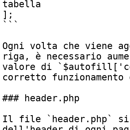
tabella

];

```

Ogni volta che viene ag
riga, è necessario aume
valore di `$autofill['c
corretto funzionamento 
### header.php

Il file `header.php` si
dell'header di ogni pag