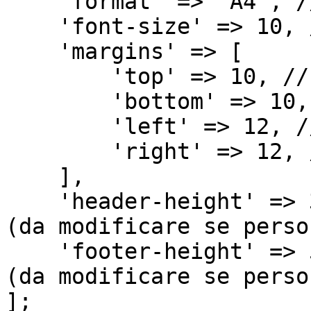
    'format' => 'A4', // Formato della pagina

    'font-size' => 10, // Dimensione dei font

    'margins' => [

        'top' => 10, // Margine superiore

        'bottom' => 10, // Margine inferiore

        'left' => 12, // Margine sinistro

        'right' => 12, // Margine destro

    ],

    'header-height' => 35, // Altezza dell'header 
(da modificare se perso
    'footer-height' => 5, // Altezza del footer 
(da modificare se perso
];
