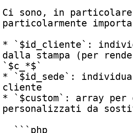
Ci sono, in particolare
particolarmente importan
* `$id_cliente`: indivi
dalla stampa (per rende
`$c_*$`

* `$id_sede`: individua
cliente

* `$custom`: array per 
personalizzati da sosti
  ```php
