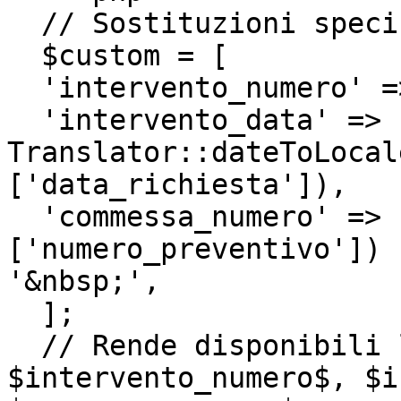
  // Sostituzioni specifiche

  $custom = [

  'intervento_numero' => $records[0]['codice'],

  'intervento_data' => 
Translator::dateToLocal
['data_richiesta']),

  'commessa_numero' => !empty($records[0]
['numero_preventivo']) 
'&nbsp;',

  ];

  // Rende disponibili le variabili aggiuntive: 
$intervento_numero$, $i