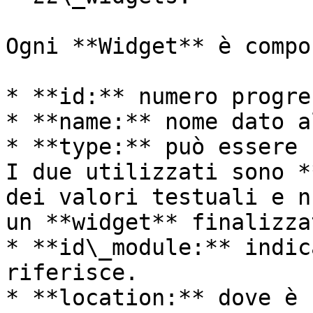
Ogni **Widget** è compo
* **id:** numero progre
* **name:** nome dato a
* **type:** può essere 
I due utilizzati sono *
dei valori testuali e n
un **widget** finalizza
* **id\_module:** indic
riferisce.

* **location:** dove è 