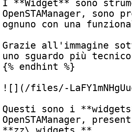
I **Widget** sono strum
OpenSTAManager, sono pr
ognuno con una funziona
Grazie all'immagine sot
uno sguardo più tecnico.
{% endhint %}

![](/files/-LaFY1mNHgUu
Questi sono i **widgets
OpenSTAManager, present
**zz\_widgets.**
