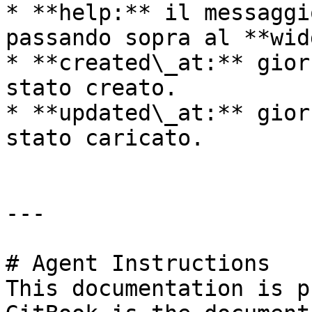
* **help:** il messaggi
passando sopra al **wid
* **created\_at:** gior
stato creato.

* **updated\_at:** gior
stato caricato.

---

# Agent Instructions

This documentation is p