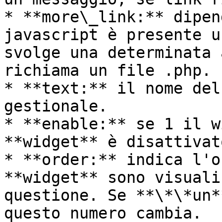
* **more\_link:** dipen
javascript è presente u
svolge una determinata 
richiama un file .php.

* **text:** il nome del
gestionale.

* **enable:** se 1 il w
**widget** è disattivato
* **order:** indica l'o
**widget** sono visuali
questione. Se **\*\*un*
questo numero cambia.
