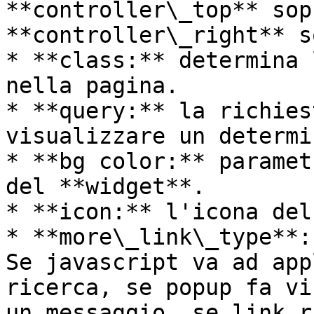
**controller\_top** sop
**controller\_right** s
* **class:** determina 
nella pagina.

* **query:** la richies
visualizzare un determi
* **bg color:** paramet
del **widget**.

* **icon:** l'icona del
* **more\_link\_type**:
Se javascript va ad app
ricerca, se popup fa vi
un messaggio, se link r