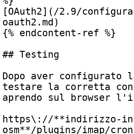
%}

[OAuth2](/2.9/configura
oauth2.md)

{% endcontent-ref %}

## Testing

Dopo aver configurato l
testare la corretta con
aprendo sul browser l'i
https\://**indirizzo-in
osm**/plugins/imap/cron