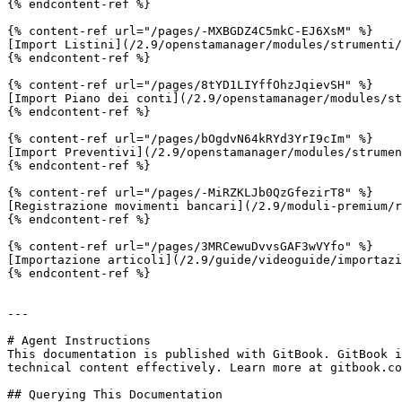
{% endcontent-ref %}

{% content-ref url="/pages/-MXBGDZ4C5mkC-EJ6XsM" %}

[Import Listini](/2.9/openstamanager/modules/strumenti/
{% endcontent-ref %}

{% content-ref url="/pages/8tYD1LIYffOhzJqievSH" %}

[Import Piano dei conti](/2.9/openstamanager/modules/st
{% endcontent-ref %}

{% content-ref url="/pages/bOgdvN64kRYd3YrI9cIm" %}

[Import Preventivi](/2.9/openstamanager/modules/strumen
{% endcontent-ref %}

{% content-ref url="/pages/-MiRZKLJb0QzGfezirT8" %}

[Registrazione movimenti bancari](/2.9/moduli-premium/r
{% endcontent-ref %}

{% content-ref url="/pages/3MRCewuDvvsGAF3wVYfo" %}

[Importazione articoli](/2.9/guide/videoguide/importazi
{% endcontent-ref %}

---

# Agent Instructions

This documentation is published with GitBook. GitBook i
technical content effectively. Learn more at gitbook.co
## Querying This Documentation
