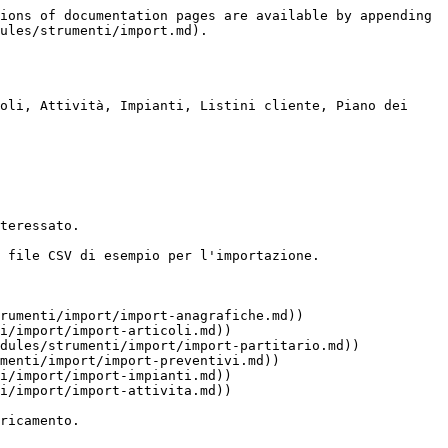
ions of documentation pages are available by appending 
ules/strumenti/import.md).

oli, Attività, Impianti, Listini cliente, Piano dei 
teressato.

 file CSV di esempio per l'importazione.

rumenti/import/import-anagrafiche.md))

i/import/import-articoli.md))

dules/strumenti/import/import-partitario.md))

menti/import/import-preventivi.md))

i/import/import-impianti.md))

i/import/import-attivita.md))

ricamento.
