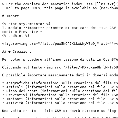
> For the complete documentation index, see [llms.txt](
`.md` to page URLs; this page is available as [Markdown
# Import

{% hint style="info" %}

Il modulo **Import** permette di caricare dei file CSV 
conti e Preventivi*

{% endhint %}

<figure><img src="/files/pux5hCP7XLkxWhyWSb9j" alt=""><
## ● Creazione

Per poter procedere all'importazione di dati in OpenSTA
Cliccando sul tasto <img src="/files/-MX7qxaeUhrlMNTv5U
È possibile importare massivamente dati in diversi modu
* Anagrafiche (informazioni sulla creazione del file CS
* Articoli (informazioni sulla creazione del file CSV s
* Piano dei conti (informazioni sulla creazione del fil
* Preventivi (informazioni sulla creazione del file CSV
* Impianti (informazioni sulla creazione del file CSV s
* Attività (informazioni sulla creazione del file CSV s
Una volta creato il file CSV si dovrà cliccare su Sfogl