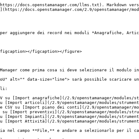
https://docs.openstamanager.com/llms.txt). Markdown vers
](https://docs.openstamanager.com/2.9/openstamanager/mod
per aggiungere dei record nei moduli *Anagrafiche, Artic
figcaption></figcaption></figure>

Manager come prima cosa si deve selezionare il modulo in
oU" alt="" data-size="line"> sarà possibile scaricare un
li:

V su [Import anagrafiche](/2.9/openstamanager/modules/st
u [Import articoli](/2.9/openstamanager/modules/strument
e CSV su [Import piano dei conti](/2.9/openstamanager/mo
 su [Import preventivi](/2.9/openstamanager/modules/stru
u [Import Impianti](/2.9/openstamanager/modules/strument
u [Import Attività](/2.9/openstamanager/modules/strument
ia nel campo **File,** e andare a selezionarlo per il ca