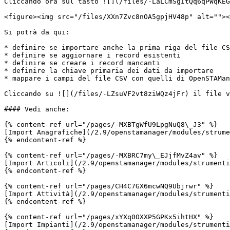
Cliccando ora sul tasto ![](/files/-LaLCmSgItQq6qPWqKEG
<figure><img src="/files/XXn7Zvc8nOA5gpjHV48p" alt=""><
Si potrà da qui:

* definire se importare anche la prima riga del file CS
* definire se aggiornare i record esistenti

* definire se creare i record mancanti

* definire la chiave primaria dei dati da importare

* mappare i campi del file CSV con quelli di OpenSTAMan
Cliccando su ![](/files/-LZsuVF2vt8ziWQz4jFr) il file v
#### Vedi anche:

{% content-ref url="/pages/-MXBTgWfU9LpgNuQ8\_J3" %}

[Import Anagrafiche](/2.9/openstamanager/modules/strume
{% endcontent-ref %}

{% content-ref url="/pages/-MXBRC7my\_EJjfMvZ4av" %}

[Import Articoli](/2.9/openstamanager/modules/strumenti
{% endcontent-ref %}

{% content-ref url="/pages/CH4C7GX6mcwNQ9Ubjrwr" %}

[Import Attività](/2.9/openstamanager/modules/strumenti
{% endcontent-ref %}

{% content-ref url="/pages/xYXq0OXXP5GPKx5ihtHX" %}

[Import Impianti](/2.9/openstamanager/modules/strumenti