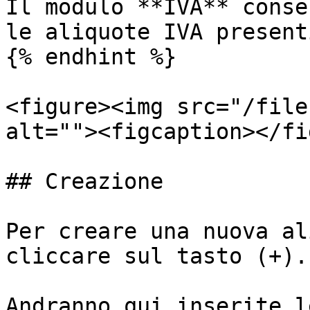
Il modulo **IVA** conse
le aliquote IVA present
{% endhint %}

<figure><img src="/file
alt=""><figcaption></fi
## Creazione

Per creare una nuova al
cliccare sul tasto (+).

Andranno qui inserite l