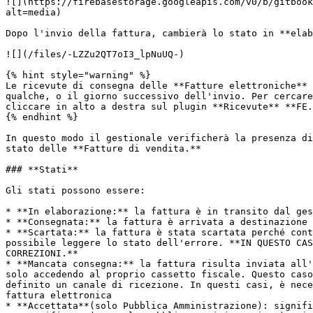
![](https://firebasestorage.googleapis.com/v0/b/gitbook
alt=media)

Dopo l'invio della fattura, cambierà lo stato in **elab
![](/files/-LZZu2QT7oI3_lpNuUQ-)

{% hint style="warning" %}

Le ricevute di consegna delle **Fatture elettroniche** 
qualche, o il giorno successivo dell'invio. Per cercare
cliccare in alto a destra sul plugin **Ricevute** **FE.
{% endhint %}

In questo modo il gestionale verificherà la presenza di
stato delle **Fatture di vendita.**

### **Stati**

Gli stati possono essere:

* **In elaborazione:** la fattura è in transito dal ges
* **Consegnata:** la fattura è arrivata a destinazione 
* **Scartata:** la fattura è stata scartata perché cont
possibile leggere lo stato dell'errore. **IN QUESTO CAS
CORREZIONI.**

* **Mancata consegna:** la fattura risulta inviata all'
solo accedendo al proprio cassetto fiscale. Questo caso
definito un canale di ricezione. In questi casi, è nece
fattura elettronica

* **Accettata**(solo Pubblica Amministrazione): signifi