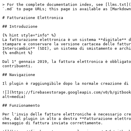
> For the complete documentation index, see [llms.txt](
`.md` to page URLs; this page is available as [Markdown
# Fatturazione Elettronica

## Introduzione

{% hint style="info" %}

La fatturazione elettronica è un sistema **digitale** d
stampare e conservare la versione cartacea delle fattur
Interscambio** (SDI), un sistema di smistamento e archi
{% endhint %}

Dal 1° gennaio 2019, la fattura elettronica è obbligato
contribuenti.

## Navigazione

Il plugin è raggiungibile dopo la normale creazione di 
![](https://firebasestorage.googleapis.com/v0/b/gitbook
alt=media)

## Funzionamento

Per l'invio delle fatture elettroniche è necessario cre
che, dal plugin in alto a destra **Fatturazione elettro
messaggio di fattura inviata correttamente.
