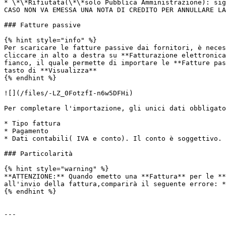
* \*\*Rifiutata(\*\*solo Pubblica Amministrazione): sig
CASO NON VA EMESSA UNA NOTA DI CREDITO PER ANNULLARE LA
### Fatture passive

{% hint style="info" %}

Per scaricare le fatture passive dai fornitori, è neces
cliccare in alto a destra su **Fatturazione elettronica
fianco, il quale permette di importare le **Fatture pas
tasto di **Visualizza**

{% endhint %}

![](/files/-LZ_0FotzfI-n6w5DFHi)

Per completare l'importazione, gli unici dati obbligato
* Tipo fattura

* Pagamento

* Dati contabili( IVA e conto). Il conto è soggettivo. 
### Particolarità

{% hint style="warning" %}

**ATTENZIONE:** Quando emetto una **Fattura** per le **
all'invio della fattura,comparirà il seguente errore: *
{% endhint %}

---
