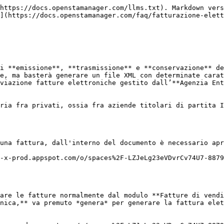
https://docs.openstamanager.com/llms.txt). Markdown vers
](https://docs.openstamanager.com/faq/fatturazione-elett
i **emissione**, **trasmissione** e **conservazione** de
e, ma basterà generare un file XML con determinate carat
viazione fatture elettroniche gestito dall’**Agenzia Ent
ria fra privati, ossia fra aziende titolari di partita I
una fattura, dall'interno del documento è necessario apr
-x-prod.appspot.com/o/spaces%2F-LZJeLg23eVDvrCv74U7-8879
are le fatture normalmente dal modulo **Fatture di vendi
nica,** va premuto *genera* per generare la fattura elet