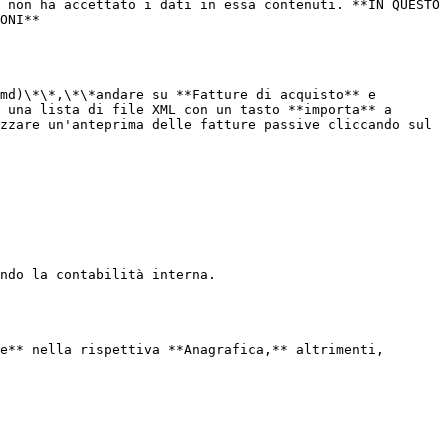
 non ha accettato i dati in essa contenuti. **IN QUESTO 
ONI**

md)\*\*,\*\*andare su **Fatture di acquisto** e 
 una lista di file XML con un tasto **importa** a 
zzare un'anteprima delle fatture passive cliccando sul 
ndo la contabilità interna.

e** nella rispettiva **Anagrafica,** altrimenti, 