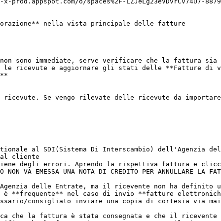
-x-prod.appspot.com/o/spaces%2F-LZJeLg23eVDvrCv74U7-8879
orazione** nella vista principale delle fatture

non sono immediate, serve verificare che la fattura sia 
 le ricevute e aggiornare gli stati delle **Fatture di v
**

 ricevute. Se vengo rilevate delle ricevute da importare
tionale al SDI(Sistema Di Interscambio) dell'Agenzia del
al cliente

iene degli errori. Aprendo la rispettiva fattura e clicc
O NON VA EMESSA UNA NOTA DI CREDITO PER ANNULLARE LA FAT
Agenzia delle Entrate, ma il ricevente non ha definito u
 è **frequente** nel caso di invio **fatture elettronich
ssario/consigliato inviare una copia di cortesia via mai
ca che la fattura è stata consegnata e che il ricevente 