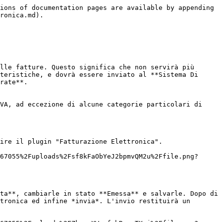
ions of documentation pages are available by appending 
ronica.md).

lle fatture. Questo significa che non servirà più 
teristiche, e dovrà essere inviato al **Sistema Di 
rate**.

VA, ad eccezione di alcune categorie particolari di 
ire il plugin "Fatturazione Elettronica".

67055%2Fuploads%2Fsf8kFaObYeJ2bpmvQM2u%2Ffile.png?
ta**, cambiarle in stato **Emessa** e salvarle. Dopo di 
tronica ed infine *invia*. L'invio restituirà un 