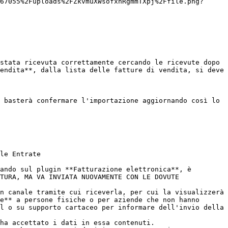
67055%2Fuploads%2FZkvmuXWsofxhRgmmTXpj%2Ffile.png?
stata ricevuta correttamente cercando le ricevute dopo 
endita**, dalla lista delle fatture di vendita, si deve 
 basterà confermare l'importazione aggiornando così lo 
le Entrate

ando sul plugin **Fatturazione elettronica**, è 
TURA, MA VA INVIATA NUOVAMENTE CON LE DOVUTE 
n canale tramite cui riceverla, per cui la visualizzerà 
e** a persone fisiche o per aziende che non hanno 
l o su supporto cartaceo per informare dell'invio della 
ha accettato i dati in essa contenuti.
