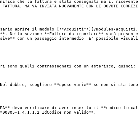
nifica che la fattura è stata consegnata ma il ricevente
 FATTURA, MA VA INVIATA NUOVAMENTE CON LE DOVUTE CORREZI
sario aprire il modulo [**Acquisti**](/modules/acquisti.
**. Nella sezione **Fatture da importare** sarà presente
sive** con un passaggio intermedio. E' possibile visuali
ri sono quelli contrassegnati con un asterisco, quindi:

Nel dubbio, scegliere **spese varie** se non si sta tene
PA** devo verificare di aver inserito il **codice fiscal
*00305-1.4.1.1.2 IdCodice non valido**.
