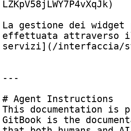
LZKpV58jLWY7P4vXqJk)

La gestione dei widget 
effettuata attraverso i
servizi](/interfaccia/s
---

# Agent Instructions

This documentation is p
GitBook is the document
that both humans and AI