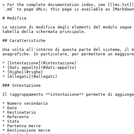
> For the complete documentation index, see [llms.txt](
`.md` to page URLs; this page is available as [Markdown
# Modifica

La sezione di modifica degli elementi del modulo segue 
tabella della schermata principale.

## Caratteristiche

Una volta all'interno di questa parte del sistema, il m
anagrafiche. In particolare, per permettere un maggiore
* [Intestazione](#intestazione)

* [Dati appalto](#dati-appalto)

* [Righe](#righe)

* [Allegati](#allegati)

### Intestazione

Il raggruppamento **intestazione** permette di aggiunge
* Numero secondario

* Data

* Destinatario

* Referente

* Stato

* Partenza merce

* Destinazione merce
