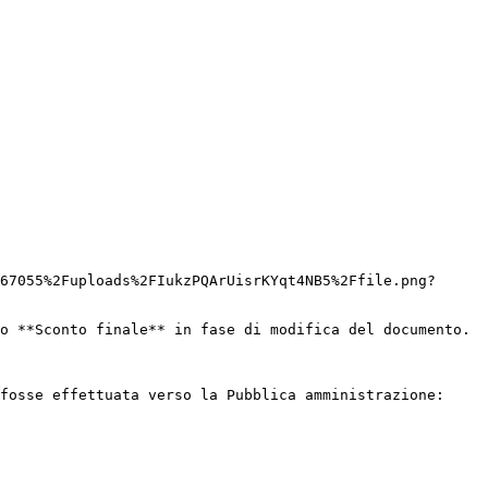
67055%2Fuploads%2FIukzPQArUisrKYqt4NB5%2Ffile.png?
o **Sconto finale** in fase di modifica del documento.

fosse effettuata verso la Pubblica amministrazione:
