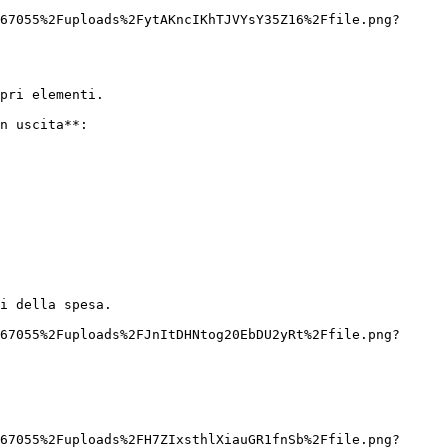
67055%2Fuploads%2FytAKncIKhTJVYsY35Z16%2Ffile.png?
pri elementi.

n uscita**:

i della spesa.

67055%2Fuploads%2FJnItDHNtog20EbDU2yRt%2Ffile.png?
67055%2Fuploads%2FH7ZIxsthlXiauGR1fnSb%2Ffile.png?