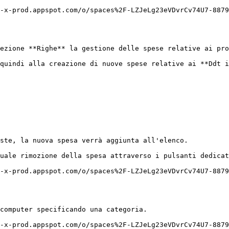
-x-prod.appspot.com/o/spaces%2F-LZJeLg23eVDvrCv74U7-8879
ezione **Righe** la gestione delle spese relative ai pro
quindi alla creazione di nuove spese relative ai **Ddt i
ste, la nuova spesa verrà aggiunta all'elenco.

uale rimozione della spesa attraverso i pulsanti dedicat
-x-prod.appspot.com/o/spaces%2F-LZJeLg23eVDvrCv74U7-8879
computer specificando una categoria.

-x-prod.appspot.com/o/spaces%2F-LZJeLg23eVDvrCv74U7-8879