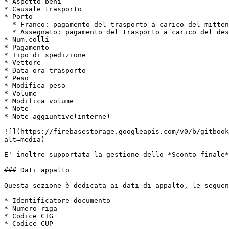
* Aspetto beni

* Causale trasporto

* Porto

  * Franco: pagamento del trasporto a carico del mittente

  * Assegnato: pagamento del trasporto a carico del destinatario

* Num.colli

* Pagamento

* Tipo di spedizione

* Vettore

* Data ora trasporto

* Peso

* Modifica peso

* Volume

* Modifica volume

* Note

* Note aggiuntive(interne)

![](https://firebasestorage.googleapis.com/v0/b/gitbook
alt=media)

E' inoltre supportata la gestione dello *Sconto finale*
### Dati appalto

Questa sezione è dedicata ai dati di appalto, le seguen
* Identificatore documento

* Numero riga

* Codice CIG

* Codice CUP
